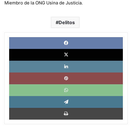
Miembro de la ONG Usina de Justicia.
Delitos
Face
X
Link
Pinte
What
Tele
Impri