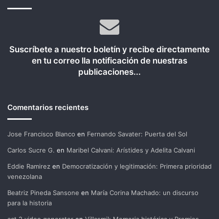
Suscríbete a nuestro boletín y recibe directamente
en tu correo lla notificación de nuestras
publicaciones...
Comentarios recientes
Jose Francisco Blanco
en
Fernando Savater: Puerta del Sol
Carlos Sucre G.
en
Maribel Calvani: Arístides y Adelita Calvani
Eddie Ramirez
en
Democratización y legitimación: Primera prioridad
venezolana
Beatriz Pineda Sansone
en
María Corina Machado: un discurso
para la historia
act 2 video generator
en
Villasmil: Memoria histórica y Premios