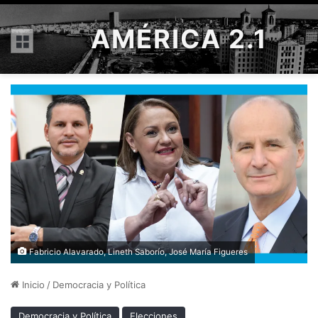
AMÉRICA 2.1
Menú
Fabricio Alavarado, Lineth Saborío, José María Figueres
Inicio
/
Democracia y Política
Democracia y Política
Elecciones