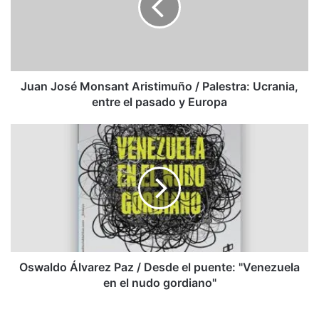
/
Palestra:
Ucrania,
entre
el
pasado
Juan José Monsant Aristimuño / Palestra: Ucrania,
y
entre el pasado y Europa
Europa
Oswaldo
Álvarez
Paz
/
Desde
el
puente:
"Venezuela
en
el
Oswaldo Álvarez Paz / Desde el puente: "Venezuela
nudo
en el nudo gordiano"
gordiano"