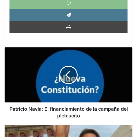
Tele
Impri
Patricio
Navia:
El
financiamiento
de
la
campaña
del
plebiscito
Patricio Navia: El financiamiento de la campaña del
plebiscito
Un
vídeo