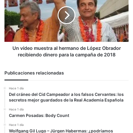
muestra
al
hermano
de
López
Obrador
recibiendo
dinero
Un vídeo muestra al hermano de López Obrador
para
recibiendo dinero para la campaña de 2018
la
campaña
de
Publicaciones relacionadas
2018
Hace 1 día
Del cráneo del Cid Campeador a los falsos Cervantes: los
secretos mejor guardados de la Real Academia Española
Hace 1 día
Carmen Posadas: Body Count
Hace 1 día
Wolfgang Gil Lugo – Jürgen Habermas: ¿podríamos