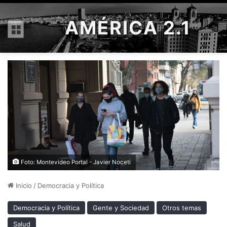
AMÉRICA 2.1
Menú
Foto: Montevideo Portal - Javier Noceti
Inicio
/
Democracia y Política
Democracia y Política
Gente y Sociedad
Otros temas
Salud