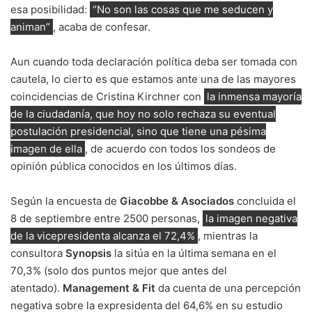
esa posibilidad:
“No son las cosas que me seducen y
animan”
, acaba de confesar.
Aun cuando toda declaración política deba ser tomada con
cautela, lo cierto es que estamos ante una de las mayores
coincidencias de Cristina Kirchner con
la inmensa mayoría
de la ciudadanía, que hoy no solo rechaza su eventual
postulación presidencial, sino que tiene una pésima
imagen de ella
, de acuerdo con todos los sondeos de
opinión pública conocidos en los últimos días.
Según la encuesta de
Giacobbe & Asociados
concluida el
8 de septiembre entre 2500 personas,
la imagen negativa
de la vicepresidenta alcanza el 72,4%
, mientras la
consultora
Synopsis
la sitúa en la última semana en el
70,3% (solo dos puntos mejor que antes del
atentado).
Management & Fit
da cuenta de una percepción
negativa sobre la expresidenta del 64,6% en su estudio