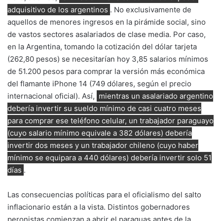
adquisitivo de los argentinos
. No exclusivamente de
aquellos de menores ingresos en la pirámide social, sino
de vastos sectores asalariados de clase media. Por caso,
en la Argentina, tomando la cotización del dólar tarjeta
(262,80 pesos) se necesitarían hoy 3,85 salarios mínimos
de 51.200 pesos para comprar la versión más económica
del flamante iPhone 14 (749 dólares, según el precio
internacional oficial). Así,
mientras un asalariado argentino
debería invertir su sueldo mínimo de casi cuatro meses
para comprar ese teléfono celular, un trabajador paraguayo
(cuyo salario mínimo equivale a 382 dólares) debería
invertir dos meses y un trabajador chileno (cuyo haber
mínimo se equipara a 440 dólares) debería invertir solo 51
días
.
Las consecuencias políticas para el oficialismo del salto
inflacionario están a la vista. Distintos gobernadores
peronistas comienzan a abrir el paraguas antes de la