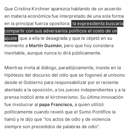
Que Cristina Kirchner aparezca hablando de un acuerdo
en materia económica fue interpretado de una sola forma
en la principal fuerza opositora:
la expresidenta buscaría
compartir con sus adversarios políticos el costo de un
ajuste
que a ella le desagrada y que le objetó en su
momento a
Martín Guzmán
, pero que hoy considera
inevitable, aunque nunca lo dirá públicamente.
Mientras invita al diálogo, paradójicamente, insiste en la
hipótesis del discurso del odio que se fogoneó al unísono
desde el Gobierno para responsabilizar por el reciente
atentado a la oposición, a los jueces independientes y a la
prensa indócil ante el kirchnerismo. Su última innovación
fue involucrar al
papa Francisco
, a quien utilizó
políticamente cuando reveló que el Sumo Pontífice la
llamó y le dijo que “los actos de odio y de violencia
siempre son precedidos de palabras de odio”.