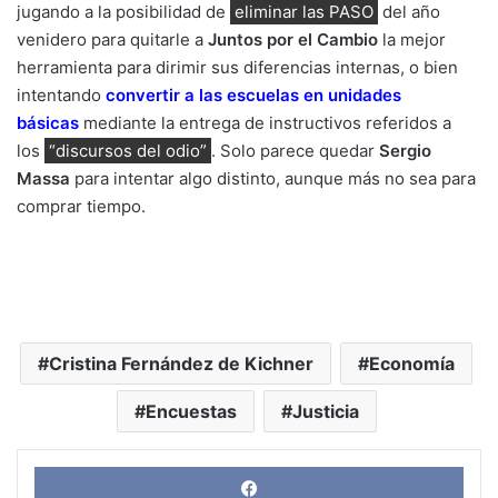
jugando a la posibilidad de
eliminar las PASO
del año
venidero para quitarle a
Juntos por el Cambio
la mejor
herramienta para dirimir sus diferencias internas, o bien
intentando
convertir a las escuelas en unidades
básicas
mediante la entrega de instructivos referidos a
los
“discursos del odio”
. Solo parece quedar
Sergio
Massa
para intentar algo distinto, aunque más no sea para
comprar tiempo.
Cristina Fernández de Kichner
Economía
Encuestas
Justicia
Face