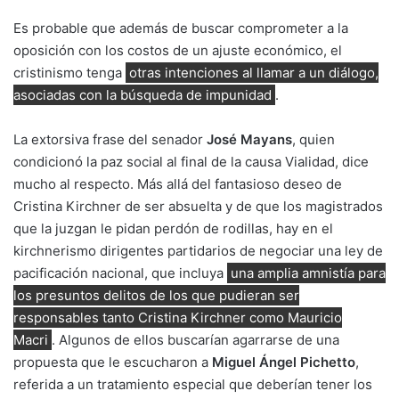
Es probable que además de buscar comprometer a la
oposición con los costos de un ajuste económico, el
cristinismo tenga
otras intenciones al llamar a un diálogo,
asociadas con la búsqueda de impunidad
.
La extorsiva frase del senador
José Mayans
, quien
condicionó la paz social al final de la causa Vialidad, dice
mucho al respecto. Más allá del fantasioso deseo de
Cristina Kirchner de ser absuelta y de que los magistrados
que la juzgan le pidan perdón de rodillas, hay en el
kirchnerismo dirigentes partidarios de negociar una ley de
pacificación nacional, que incluya
una amplia amnistía para
los presuntos delitos de los que pudieran ser
responsables tanto Cristina Kirchner como Mauricio
Macri
. Algunos de ellos buscarían agarrarse de una
propuesta que le escucharon a
Miguel Ángel Pichetto
,
referida a un tratamiento especial que deberían tener los