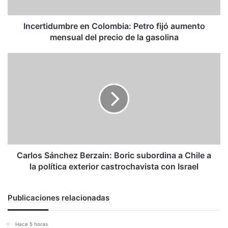
del
precio
de
Incertidumbre en Colombia: Petro fijó aumento
la
mensual del precio de la gasolina
gasolina
Carlos
Sánchez
Berzain:
Boric
subordina
a
Chile
a
la
política
Carlos Sánchez Berzain: Boric subordina a Chile a
exterior
la política exterior castrochavista con Israel
castrochavista
con
Israel
Publicaciones relacionadas
Hace 5 horas