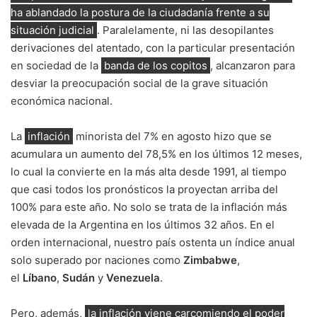
ha ablandado la postura de la ciudadanía frente a su
situación judicial
. Paralelamente, ni las desopilantes
derivaciones del atentado, con la particular presentación
en sociedad de la
banda de los copitos
, alcanzaron para
desviar la preocupación social de la grave situación
económica nacional.
La
inflación
minorista del 7% en agosto hizo que se
acumulara un aumento del 78,5% en los últimos 12 meses,
lo cual la convierte en la más alta desde 1991, al tiempo
que casi todos los pronósticos la proyectan arriba del
100% para este año. No solo se trata de la inflación más
elevada de la Argentina en los últimos 32 años. En el
orden internacional, nuestro país ostenta un índice anual
solo superado por naciones como
Zimbabwe
,
el
Líbano
,
Sudán
y
Venezuela
.
Pero, además,
la inflación viene carcomiendo el poder