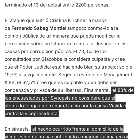
terminado el 13 del actual entre 2200 personas.
El ataque que sufrió Cristina Kirchner a manos
de
Fernando Sabag Montiel
tampoco conmovió a la
opinión pública de tal manera que pueda modificar la
percepción sobre su situación frente a la Justicia en las
causas por corrupción pública. El 70,3% de los
consultados por Giacobbe la considera culpable y cree
que el Poder Judicial está haciendo bien su trabajo; solo el
19,7% la juzga inocente. Según el estudio de Management
& Fit, el 62,5% cree que es culpable y que debe ser
condenada y privada de su libertad. Finalmente,
el 88% de
los encuestados por Synopsis no considera que el
atentado tenga que frenar el juicio por la causa Vialidad
contra la vicepresidenta
.
En síntesis,
el hecho ocurrido frente al domicilio de la
vicepresidenta no ha contribuido a mejorar su imagen ni