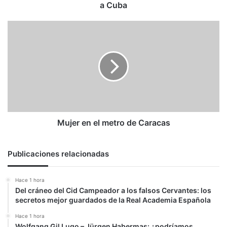
a
a Cuba
Cuba
Mujer
en
el
metro
de
Caracas
Mujer en el metro de Caracas
Publicaciones relacionadas
Hace 1 hora
Del cráneo del Cid Campeador a los falsos Cervantes: los
secretos mejor guardados de la Real Academia Española
Hace 1 hora
Wolfgang Gil Lugo – Jürgen Habermas: ¿podríamos