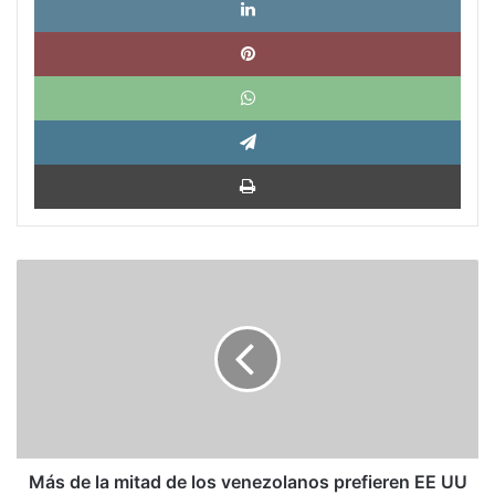
Pinte
What
Tele
Impri
Más
de
la
mitad
de
los
venezolanos
prefieren
EE
UU
Más de la mitad de los venezolanos prefieren EE UU