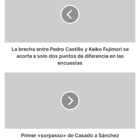
entre
Pedro
Castillo
y
Keiko
Fujimori
se
acorta
La brecha entre Pedro Castillo y Keiko Fujimori se
a
acorta a solo dos puntos de diferencia en las
solo
encuestas
dos
puntos
Primer
de
«sorpasso»
diferencia
de
en
Casado
las
a
encuestas
Sánchez
Primer «sorpasso» de Casado a Sánchez