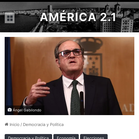
AMÉRICA 2.1
Menú
Ángel Gabilondo
Inicio
/
Democracia y Política
Democracia y Política
Economía
Elecciones