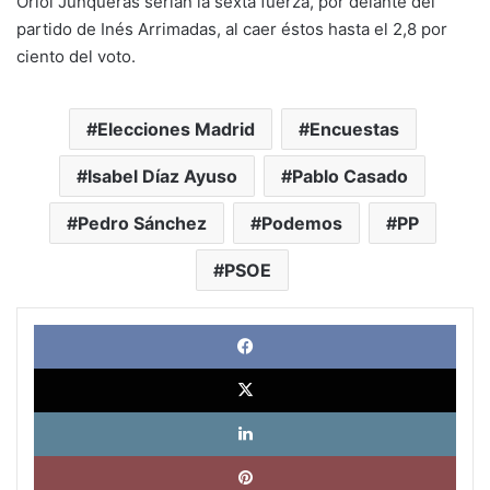
Oriol Junqueras serían la sexta fuerza, por delante del
partido de Inés Arrimadas, al caer éstos hasta el 2,8 por
ciento del voto.
Elecciones Madrid
Encuestas
Isabel Díaz Ayuso
Pablo Casado
Pedro Sánchez
Podemos
PP
PSOE
Face
X
Link
Pinte