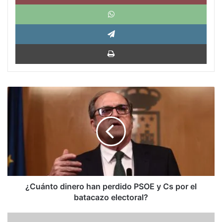
What
Tele
Impri
¿Cuánto
dinero
han
perdido
PSOE
y
Cs
por
el
batacazo
¿Cuánto dinero han perdido PSOE y Cs por el
electoral?
batacazo electoral?
Estados