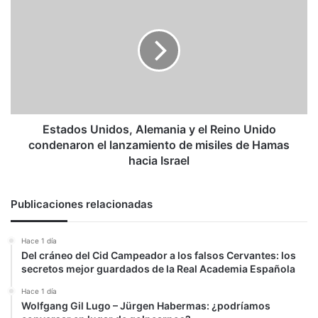
Unidos,
Alemania
y
el
Reino
Unido
condenaron
el
lanzamiento
Estados Unidos, Alemania y el Reino Unido
de
condenaron el lanzamiento de misiles de Hamas
misiles
hacia Israel
de
Hamas
hacia
Publicaciones relacionadas
Israel
Hace 1 día
Del cráneo del Cid Campeador a los falsos Cervantes: los
secretos mejor guardados de la Real Academia Española
Hace 1 día
Wolfgang Gil Lugo – Jürgen Habermas: ¿podríamos