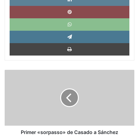
Pinte
What
Tele
Impri
Primer
«sorpasso»
de
Casado
a
Sánchez
Primer «sorpasso» de Casado a Sánchez