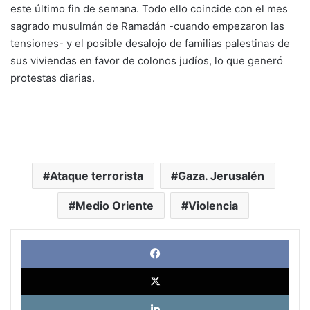
este último fin de semana. Todo ello coincide con el mes
sagrado musulmán de Ramadán -cuando empezaron las
tensiones- y el posible desalojo de familias palestinas de
sus viviendas en favor de colonos judíos, lo que generó
protestas diarias.
Ataque terrorista
Gaza. Jerusalén
Medio Oriente
Violencia
Face
X
Link