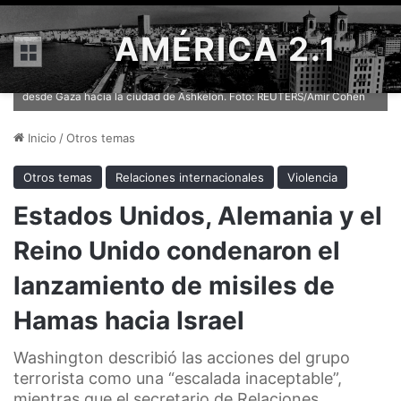
AMÉRICA 2.1
Menú
Rayos de luz muestran la trayectoria de misiles lanzados por las
fuerzas de seguridad israelíes para neutralizar proyectiles lanzados
desde Gaza hacia la ciudad de Ashkelon. Foto: REUTERS/Amir Cohen
Inicio
/
Otros temas
Otros temas
Relaciones internacionales
Violencia
Estados Unidos, Alemania y el
Reino Unido condenaron el
lanzamiento de misiles de
Hamas hacia Israel
Washington describió las acciones del grupo
terrorista como una “escalada inaceptable”,
mientras que el secretario de Relaciones