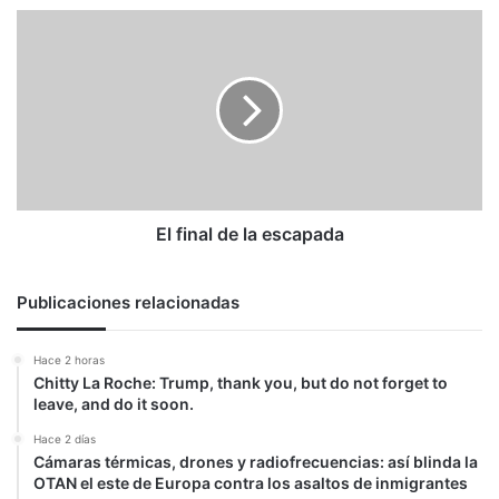
El
final
de
la
escapada
El final de la escapada
Publicaciones relacionadas
Hace 2 horas
Chitty La Roche: Trump, thank you, but do not forget to
leave, and do it soon.
Hace 2 días
Cámaras térmicas, drones y radiofrecuencias: así blinda la
OTAN el este de Europa contra los asaltos de inmigrantes