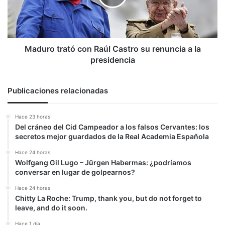
su
renuncia
a
la
presidencia
Maduro trató con Raúl Castro su renuncia a la
presidencia
Publicaciones relacionadas
Hace 23 horas
Del cráneo del Cid Campeador a los falsos Cervantes: los
secretos mejor guardados de la Real Academia Española
Hace 24 horas
Wolfgang Gil Lugo – Jürgen Habermas: ¿podríamos
conversar en lugar de golpearnos?
Hace 24 horas
Chitty La Roche: Trump, thank you, but do not forget to
leave, and do it soon.
Hace 1 día