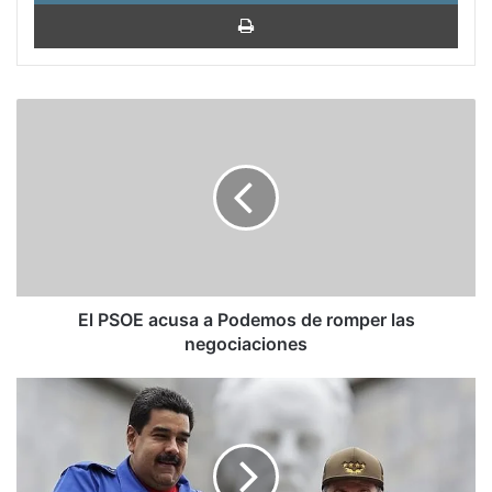
Impri
El
PSOE
acusa
a
Podemos
de
romper
las
negociaciones
El PSOE acusa a Podemos de romper las
negociaciones
Maduro
trató
con
Raúl
Castro