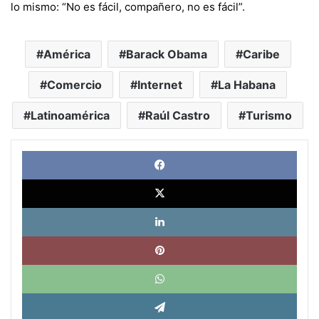
lo mismo: “No es fácil, compañero, no es fácil”.
América
Barack Obama
Caribe
Comercio
Internet
La Habana
Latinoamérica
Raúl Castro
Turismo
Face
X
Link
Pinte
What
Tele