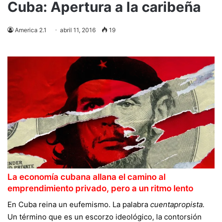
Cuba: Apertura a la caribeña
America 2.1
abril 11, 2016
19
La economía cubana allana el camino al
emprendimiento privado, pero a un ritmo lento
En
Cuba
reina un eufemismo. La palabra
cuentapropista.
Un término que es un escorzo ideológico, la contorsión