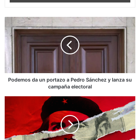
Podemos
da
un
portazo
a
Pedro
Sánchez
y
lanza
su
Podemos da un portazo a Pedro Sánchez y lanza su
campaña
campaña electoral
electoral
Cuba:
Apertura
a
la
caribeña