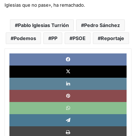
Iglesias que no pase», ha remachado.
Pablo Iglesias Turrión
Pedro Sánchez
Podemos
PP
PSOE
Reportaje
Face
X
Link
Pinte
What
Tele
Impri