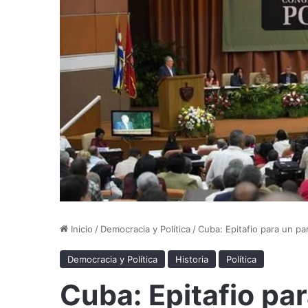
Inicio
/
Democracia y Política
/
Cuba: Epitafio para un pa
Democracia y Política
Historia
Política
Cuba: Epitafio par