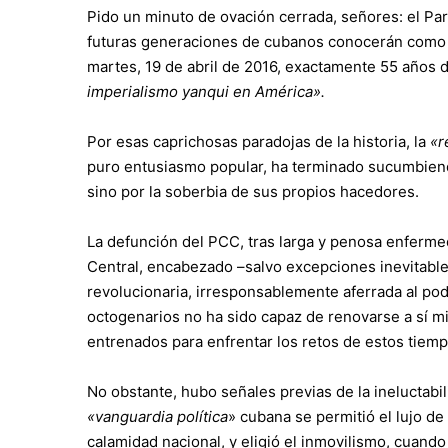
Pido un minuto de ovación cerrada, señores: el Pa
futuras generaciones de cubanos conocerán como 
martes, 19 de abril de 2016, exactamente 55 años 
imperialismo
yanqui
en América».
Por esas caprichosas paradojas de la historia, la
«r
puro entusiasmo popular, ha terminado sucumbiendo
sino por la soberbia de sus propios hacedores.
La defunción del PCC, tras larga y penosa enfermed
Central
, encabezado –salvo excepciones inevitable
revolucionaria, irresponsablemente aferrada al pode
octogenarios no ha sido capaz de renovarse a sí m
entrenados para enfrentar los retos de estos tiemp
No obstante, hubo señales previas de la ineluctabi
«vanguardia política
» cubana se permitió el lujo de
calamidad nacional, y eligió el inmovilismo, cuando 