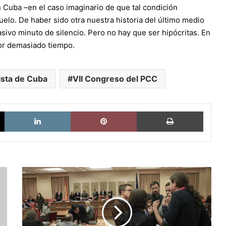
Cuba –en el caso imaginario de que tal condición
elo. De haber sido otra nuestra historia del último medio
sivo minuto de silencio. Pero no hay que ser hipócritas. En
or demasiado tiempo.
ista de Cuba
VII Congreso del PCC
X
LinkedIn
Pinterest
Imprimi
Podemos
e
Izquierda
Unida
diseñan
el