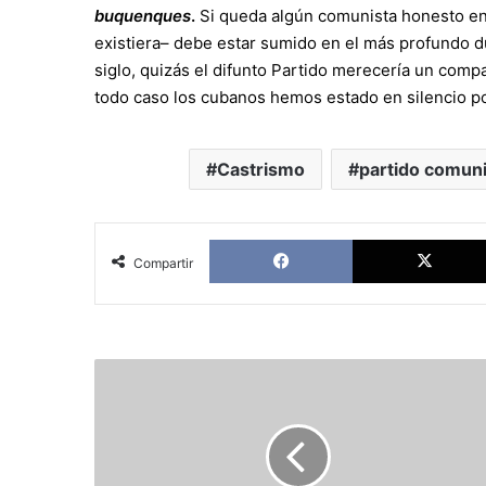
buquenques
.
Si queda algún comunista honesto en 
existiera– debe estar sumido en el más profundo du
siglo, quizás el difunto Partido merecería un compa
todo caso los cubanos hemos estado en silencio p
Castrismo
partido comun
Facebook
Compartir
Laberintos:
La
revolución
cubana
le
responde