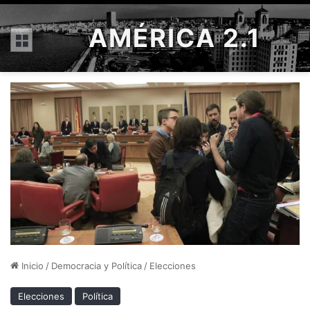
AMÉRICA 2.1
Menú
Inicio
/
Democracia y Política
/
Elecciones
Elecciones
Política