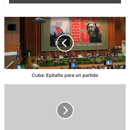
Cuba:
Epitafio
para
un
partido
Cuba: Epitafio para un partido
Arcadi
Espada:
Dolores
fuertes
de
barriga