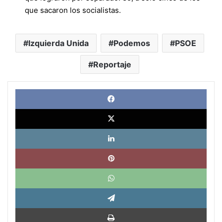
que sacaron los socialistas.
Izquierda Unida
Podemos
PSOE
Reportaje
Face
X
Link
Pinte
What
Tele
Impri