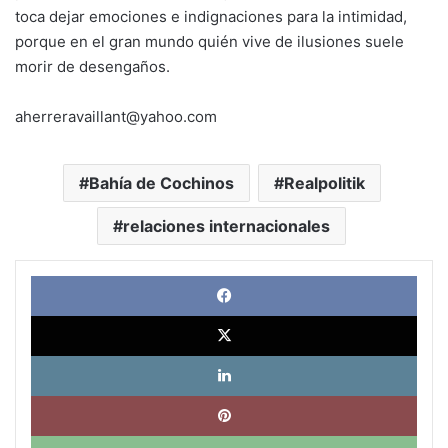
toca dejar emociones e indignaciones para la intimidad,
porque en el gran mundo quién vive de ilusiones suele
morir de desengaños.
aherreravaillant@yahoo.com
Bahía de Cochinos
Realpolitik
relaciones internacionales
Face
X
Link
Pinte
What