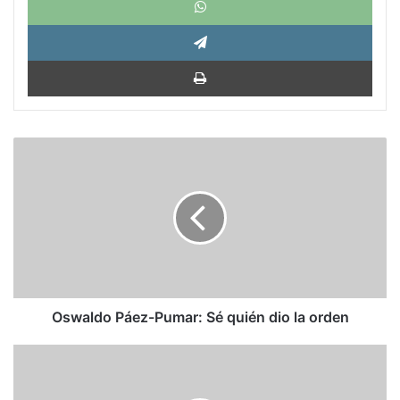
Tele
Impri
Oswaldo
Páez-
Pumar:
Sé
quién
dio
la
orden
Oswaldo Páez-Pumar: Sé quién dio la orden
Carta
a
López