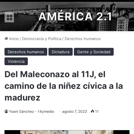
AMÉRICA 2.1
Menú
Inicio
/
Democracia y Política
/
Derechos humanos
Derechos humanos
Dictadura
Gente y Sociedad
Violencia
Del Maleconazo al 11J, el
camino de la niñez cívica a la
madurez
Yoani Sánchez - 14ymedio
agosto 7, 2023
11