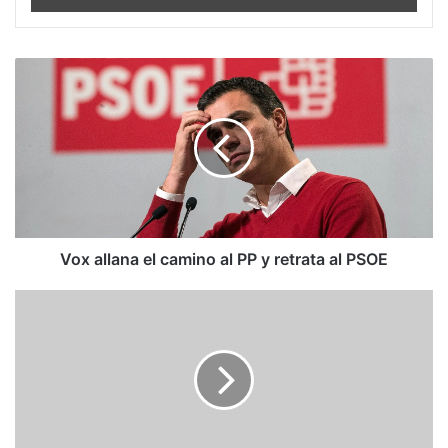
Vox
allana
el
camino
al
PP
y
retrata
al
PSOE
Vox allana el camino al PP y retrata al PSOE
El
nudo
gordiano
de
la
investidura