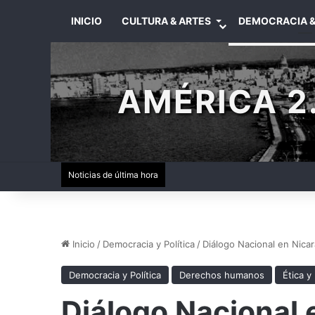
INICIO
CULTURA & ARTES
DEMOCRACIA &
AMÉRICA 2.
Noticias de última hora
Inicio
/
Democracia y Política
/
Diálogo Nacional en Nicar
Democracia y Política
Derechos humanos
Ética y
Diálogo Nacional e