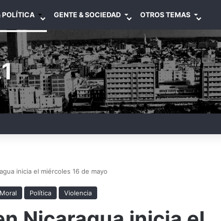
 POLÍTICA
GENTE & SOCIEDAD
OTROS TEMAS
1
agua inicia el miércoles 16 de mayo
 Moral
Política
Violencia
n Nicaragua inicia el