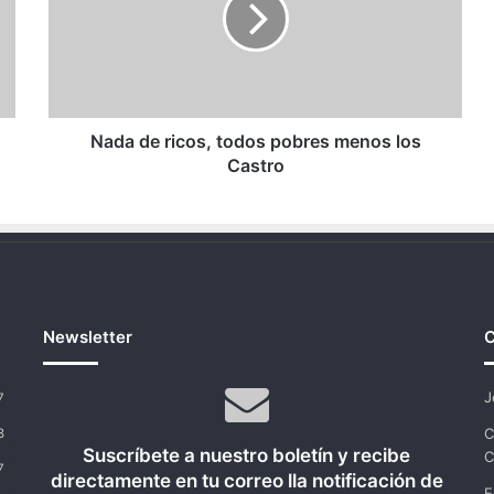
pobres
menos
los
Castro
Nada de ricos, todos pobres menos los
Castro
Newsletter
C
J
7
C
8
Suscríbete a nuestro boletín y recibe
C
7
directamente en tu correo lla notificación de
E