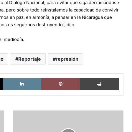
 al Diálogo Nacional, para evitar que siga derramándose
a, pero sobre todo reinstalemos la capacidad de convivir
nos en paz, en armonía, a pensar en la Nicaragua que
os es seguirnos destruyendo”, dijo.
el mediodía.
go
Reportaje
represión
X
LinkedIn
Pinterest
Imprimi
Nada
de
ricos,
todos