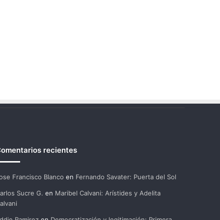
omentarios recientes
ose Francisco Blanco
en
Fernando Savater: Puerta del Sol
arlos Sucre G.
en
Maribel Calvani: Arístides y Adelita
alvani
ddie Ramirez
en
Democratización y legitimación: Primera