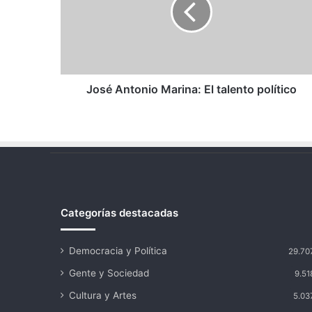
talento
político
José Antonio Marina: El talento político
Categorías destacadas
Democracia y Política
29.70
Gente y Sociedad
9.51
Cultura y Artes
5.03