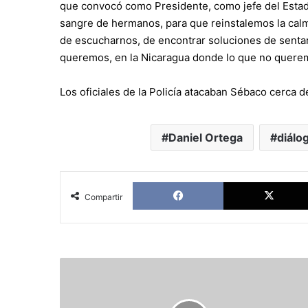
que convocó como Presidente, como jefe del Estado
sangre de hermanos, para que reinstalemos la calm
de escucharnos, de encontrar soluciones de sentar
queremos, en la Nicaragua donde lo que no querem
Los oficiales de la Policía atacaban Sébaco cerca d
Daniel Ortega
diálo
Facebook
Compartir
José
Antonio
Marina:
El