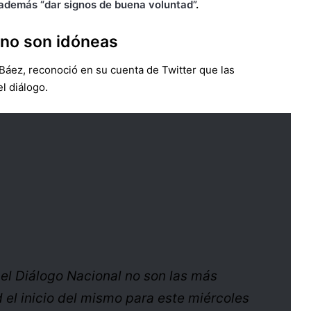
 además “dar signos de buena voluntad”
.
 no son idóneas
 Báez, reconoció en su cuenta de Twitter que las
l diálogo.
el Diálogo Nacional no son las más
 el inicio del mismo para este miércoles