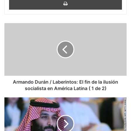
Armando
Durán
/
Laberintos:
El
fin
de
la
ilusión
socialista
Armando Durán / Laberintos: El fin de la ilusión
en
socialista en América Latina ( 1 de 2)
América
Latina
Robert
(
Kagan:
1
El
de
mito
2)
del
dictador