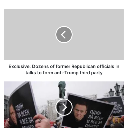
Exclusive:
Dozens
of
former
Republican
officials
in
talks
to
form
Exclusive: Dozens of former Republican officials in
anti-
talks to form anti-Trump third party
Trump
third
¿Puede
party
Navalni
vencer
a
Putin?