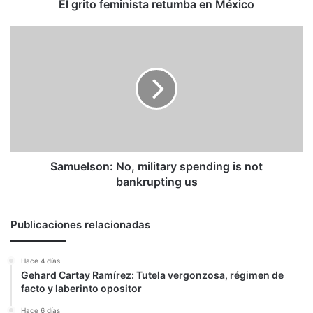
El grito feminista retumba en México
Samuelson:
No,
military
spending
is
not
bankrupting
us
Samuelson: No, military spending is not
bankrupting us
Publicaciones relacionadas
Hace 4 días
Gehard Cartay Ramírez: Tutela vergonzosa, régimen de
facto y laberinto opositor
Hace 6 días