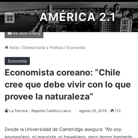
AMÉRICA 2.1
Menú
Ha-Joon-Chang
Inicio
/
Democracia y Política
/
Economía
Economía
Economista coreano: “Chile
cree que debe vivir con lo que
provee la naturaleza”
La Tercera - Reporte Católico Laico
agosto 25, 2019
112
Desde la Universidad de Cambridge asegura:
“No soy
keynesiano, ni marxista, ni hayekiano, pero tengo bastante