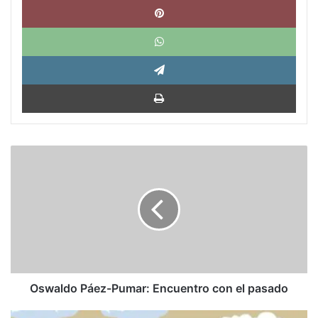
What
Tele
Impri
Oswaldo
Páez-
Pumar:
Encuentro
con
el
pasado
Oswaldo Páez-Pumar: Encuentro con el pasado
Aveledo: