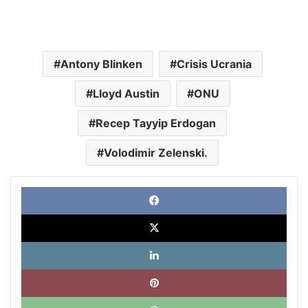
Antony Blinken
Crisis Ucrania
Lloyd Austin
ONU
Recep Tayyip Erdogan
Volodimir Zelenski.
Face
X
Link
Pinte
What