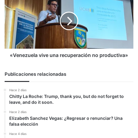
primer
vive
ministro
una
recuperación
no
productiva»
«Venezuela vive una recuperación no productiva»
Publicaciones relacionadas
Hace 2 días
Chitty La Roche: Trump, thank you, but do not forget to
leave, and do it soon.
Hace 2 días
Elizabeth Sanchez Vegas: ¿Regresar o renunciar? Una
falsa elección
Hace 4 días