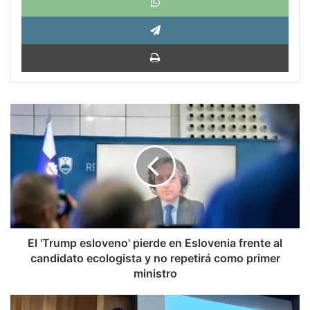
Tele
Impri
El
'Trump
esloveno'
pierde
en
Eslovenia
frente
al
candidato
ecologista
El 'Trump esloveno' pierde en Eslovenia frente al
y
candidato ecologista y no repetirá como primer
no
ministro
repetirá
como
«Venezuela