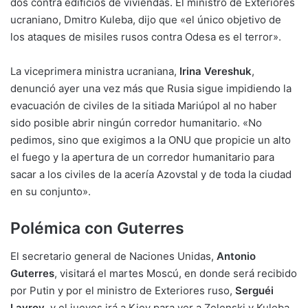
dos contra edificios de viviendas. El ministro de Exteriores
ucraniano, Dmitro Kuleba, dijo que «el único objetivo de
los ataques de misiles rusos contra Odesa es el terror».
La viceprimera ministra ucraniana,
Irina Vereshuk
,
denunció ayer una vez más que Rusia sigue impidiendo la
evacuación de civiles de la sitiada Mariúpol al no haber
sido posible abrir ningún corredor humanitario. «No
pedimos, sino que exigimos a la ONU que propicie un alto
el fuego y la apertura de un corredor humanitario para
sacar a los civiles de la acería Azovstal y de toda la ciudad
en su conjunto».
Polémica con Guterres
El secretario general de Naciones Unidas,
Antonio
Guterres
, visitará el martes Moscú, en donde será recibido
por Putin y por el ministro de Exteriores ruso,
Serguéi
Lavrov
, y el jueves irá a Kiev para ver a Zelenski y Kuleba.