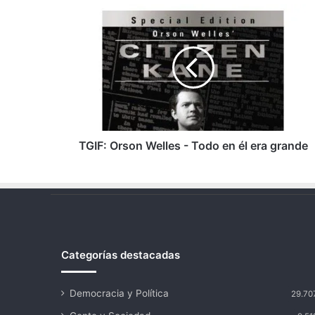
TGIF:
Orson
Welles
-
Todo
en
él
era
grande
TGIF: Orson Welles - Todo en él era grande
Categorías destacadas
Democracia y Política
29.70