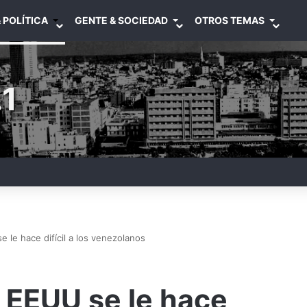
 POLÍTICA
GENTE & SOCIEDAD
OTROS TEMAS
1
se le hace difícil a los venezolanos
en EEUU se le hace