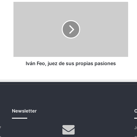
Iván
Feo,
juez
de
sus
propias
pasiones
Iván Feo, juez de sus propias pasiones
Newsletter
C
J
7