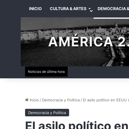
INICIO
CULTURA & ARTES
DEMOCRACIA &
AMÉRICA 2.
Noticias de última hora
Inicio
/
Democracia y Política
/
El asilo político en EEUU 
Democracia y Política
El asilo político 