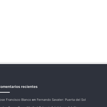
omentarios recientes
ose Francisco Blanco
en
Fernando Savater: Puerta del Sol