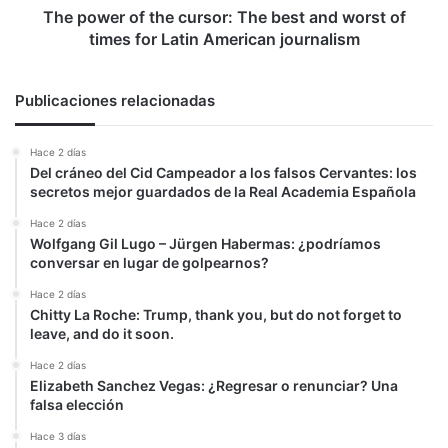
of
The power of the cursor: The best and worst of
times
times for Latin American journalism
for
Latin
American
Publicaciones relacionadas
journalism
Hace 2 días
Del cráneo del Cid Campeador a los falsos Cervantes: los
secretos mejor guardados de la Real Academia Española
Hace 2 días
Wolfgang Gil Lugo – Jürgen Habermas: ¿podríamos
conversar en lugar de golpearnos?
Hace 2 días
Chitty La Roche: Trump, thank you, but do not forget to
leave, and do it soon.
Hace 2 días
Elizabeth Sanchez Vegas: ¿Regresar o renunciar? Una
falsa elección
Hace 3 días