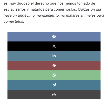
es muy dudoso el derecho que nos hemos tomado de
esclavizarlos y matarlos para comérnoslos.
Quizás un día
haya un undécimo mandamiento: no matarás animales para
comértelos.
Face
X
Link
Pinte
What
Tele
Impri