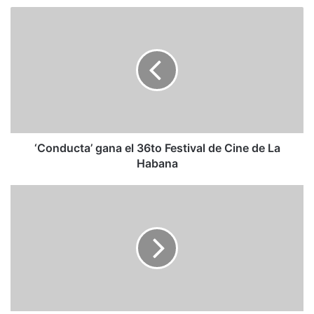
‘Conducta’
gana
el
36to
Festival
de
Cine
de
La
Habana
‘Conducta’ gana el 36to Festival de Cine de La
Habana
The
power
of
the
cursor:
The
best
and
worst