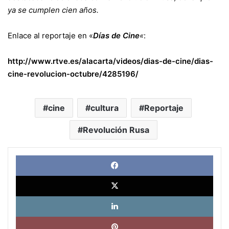
ya se cumplen cien años.
Enlace al reportaje en «
Días de Cine
«
:
http://www.rtve.es/alacarta/videos/dias-de-cine/dias-
cine-revolucion-octubre/4285196/
cine
cultura
Reportaje
Revolución Rusa
Face
X
Link
Pinte