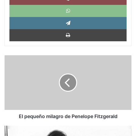
What
Tele
Impri
El
pequeño
milagro
de
Penelope
Fitzgerald
El pequeño milagro de Penelope Fitzgerald
Leonard
Cohen,