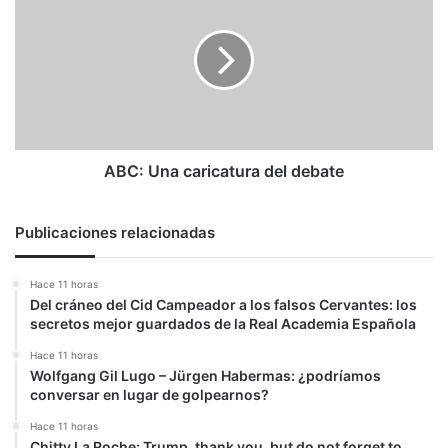
Una
caricatura
del
debate
ABC: Una caricatura del debate
Publicaciones relacionadas
Hace 11 horas
Del cráneo del Cid Campeador a los falsos Cervantes: los
secretos mejor guardados de la Real Academia Española
Hace 11 horas
Wolfgang Gil Lugo – Jürgen Habermas: ¿podríamos
conversar en lugar de golpearnos?
Hace 11 horas
Chitty La Roche: Trump, thank you, but do not forget to