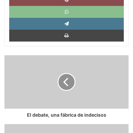
What
Tele
Impri
El
debate,
una
fábrica
de
indecisos
El debate, una fábrica de indecisos
ABC: