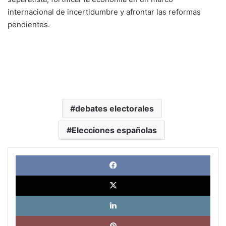
internacional de incertidumbre y afrontar las reformas
pendientes.
debates electorales
Elecciones españolas
Face
X
Link
Pinte