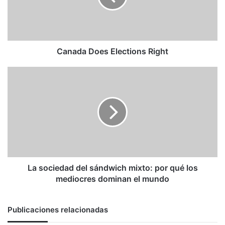
Canada Does Elections Right
La
sociedad
del
sándwich
mixto:
por
qué
los
mediocres
dominan
La sociedad del sándwich mixto: por qué los
el
mediocres dominan el mundo
mundo
Publicaciones relacionadas