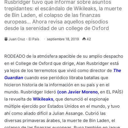
Rusbridger tuvo que informar sobre asuntos
trepidantes: el escándalo de Wikileaks, la muerte
de Bin Laden, el colapso de las finanzas
europeas… Ahora revisa aquellos episodios
desde la serenidad de un college de Oxford
Juan Cruz - El País
septiembre 18, 2019
42
RODEADO de la atmósfera apacible de su amplio despacho
en el College de Oxford que dirige, Alan Rusbridger está
ya lejos de los terremotos que vivió como director de
The
Guardian
cuando ese periódico libraba batallas que
hicieron historia de la información en su país y en el
mundo. Rusbridger lideró
(
con Javier Moreno
,
en EL PAÍS)
la revuelta de
Wikileaks
,
que denunció el espionaje
múltiple ejercido por Estados Unidos en el mundo, y tuvo
ahí como aliado difícil a Julian Assange. Cubrió las
diversas primaveras árabes, la muerte de Bin Laden, el
colapso de las finanzas europeas. Puso también en jaque