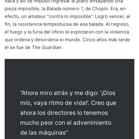
Italia y allí se impuso regresar al piano ensayando una
pieza imposible, la
Balada número 1
, de Chopin. Era, en
efecto, un
amateur
“contra lo imposible”. Logró vencer, al
fin, la resistencia tempestuosa de esa balada. Al regreso,
el fuego y la furia del oficio le explotaron con la violencia
que ordena y desordena el mundo. Cinco años más tarde
él se fue de
The Guardian
.
“Ahora miro atrás y me digo: ‘¡Dios
mío, vaya ritmo de vida!’. Creo que
ahora los directores lo tenemos
mucho peor con el advenimiento
de las máquinas”