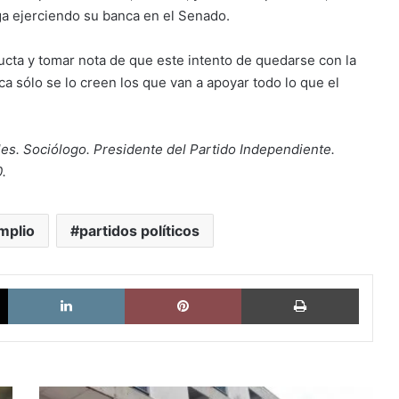
ga ejerciendo su banca en el Senado.
ucta y tomar nota de que este intento de quedarse con la
ca sólo se lo creen los que van a apoyar todo lo que el
.
es. Sociólogo. Presidente del Partido Independiente.
.
mplio
partidos políticos
X
LinkedIn
Pinterest
Imprimi
Exhortación