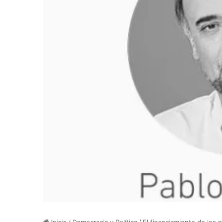
Inicio
/
Democracia y Política
/
El financiamiento de los 