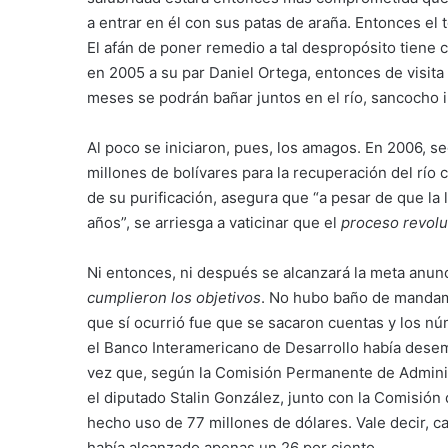
a entrar en él con sus patas de araña. Entonces el
El afán de poner remedio a tal despropósito tiene
en 2005 a su par Daniel Ortega, entonces de visita
meses se podrán bañar juntos en el río, sancocho i
Al poco se iniciaron, pues, los amagos. En 2006, s
millones de bolívares para la recuperación del río c
de su purificación, asegura que “a pesar de que la 
años”, se arriesga a vaticinar que el
proceso revolu
Ni entonces, ni después se alcanzará la meta anunc
cumplieron los objetivos
. No hubo baño de mandam
que sí ocurrió fue que se sacaron cuentas y los nú
el Banco Interamericano de Desarrollo había desemb
vez que, según la Comisión Permanente de Administ
el diputado Stalin González, junto con la Comisión
hecho uso de 77 millones de dólares. Vale decir, c
había alcanzado apenas un 26 por ciento.