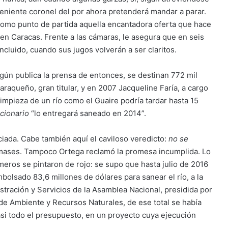
 teniente coronel del por ahora pretenderá mandar a parar.
 como punto de partida aquella encantadora oferta que hace
 en Caracas. Frente a las cámaras, le asegura que en seis
ncluido, cuando sus jugos volverán a ser claritos.
egún publica la prensa de entonces, se destinan 772 mil
araqueño, gran titular, y en 2007 Jacqueline Faría, a cargo
limpieza de un río como el Guaire podría tardar hasta 15
cionario
“lo entregará saneado en 2014”.
iada. Cabe también aquí el caviloso veredicto:
no se
ases. Tampoco Ortega reclamó la promesa incumplida. Lo
meros se pintaron de rojo: se supo que hasta julio de 2016
olsado 83,6 millones de dólares para sanear el río, a la
ración y Servicios de la Asamblea Nacional, presidida por
 de Ambiente y Recursos Naturales, de ese total se había
asi todo el presupuesto, en un proyecto cuya ejecución