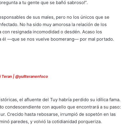
¡pregunta a tu gente que se bañó sabroso!”.
esponsables de sus males, pero no los únicos que se
infectado. No ha sido muy amorosa la relación de los
 con resignada incomodidad o desdén. Acaso los
ra él —que se nos vuelve boomerang— por mal portado.
li Teran | @yullteranenfoco
óricas, el afluente del Tuy habría perdido su idílica fama.
do condescendiente con aquello que encontrará a su paso:
Sur. Crecido hasta rebosarse, irrumpió de sopetón en las
minó paredes, y volvió la cotidianidad porqueriza.