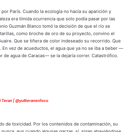
por París. Cuando la ecología no hacía su aparición y
aleza era tímida ocurrencia que solo podía pasar por las
onio Guzmán Blanco tomó la decisión de que el río se
antarillas, como broche de oro de su proyecto, convino el
Guaire. Que se tiñera de color indeseado su recorrido. Que
. En vez de acueductos, el agua que ya no se iba a beber —
r de agua de Caracas— se la dejaría correr. Catastrófico.
li Teran | @yullteranenfoco
gido de toxicidad. Por los contenidos de contaminación, su
nunca, aun cuando algunas garzas, sí, sigan atreviéndose