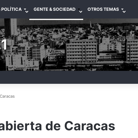
 POLÍTICA
GENTE & SOCIEDAD
OTROS TEMAS
1
 Caracas
 abierta de Caracas