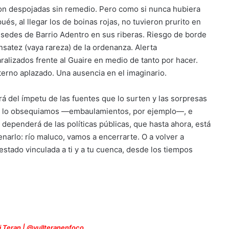
ron despojadas sin remedio. Pero como si nunca hubiera
és, al llegar los de boinas rojas, no tuvieron prurito en
sedes de Barrio Adentro en sus riberas. Riesgo de borde
ensatez (vaya rareza) de la ordenanza. Alerta
lizados frente al Guaire en medio de tanto por hacer.
eterno aplazado. Una ausencia en el imaginario.
á del ímpetu de las fuentes que lo surten y las sorpresas
 que lo obsequiamos —embaulamientos, por ejemplo—, e
 dependerá de las políticas públicas, que hasta ahora, está
enarlo: río maluco, vamos a encerrarte. O a volver a
 estado vinculada a ti y a tu cuenca, desde los tiempos
li Teran | @yullteranenfoco