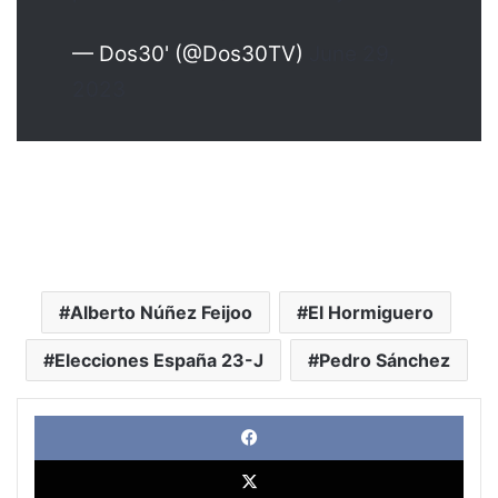
— Dos30' (@Dos30TV)
June 29,
2023
Alberto Núñez Feijoo
El Hormiguero
Elecciones España 23-J
Pedro Sánchez
Face
X