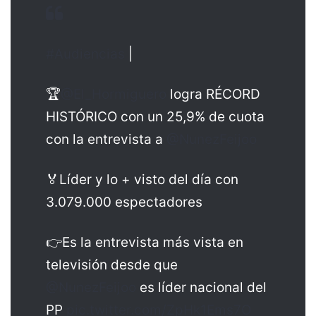
#Audiencias
|
🏆
@El_Hormiguero
logra RÉCORD
HISTÓRICO con un 25,9% de cuota
con la entrevista a
@NunezFeijoo
🏅Líder y lo + visto del día con
3.079.000 espectadores
👉Es la entrevista más vista en
televisión desde que
@NunezFeijoo
es líder nacional del
PP
pic.twitter.com/ZpHk1Ems7O