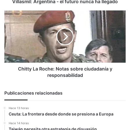
Villasmil: Argentina - el futuro nunca ha llegado
Chitty
La
Roche:
Notas
sobre
ciudadanía
y
responsabilidad
Chitty La Roche: Notas sobre ciudadanía y
responsabilidad
Publicaciones relacionadas
Hace 13 horas
Ceuta: La frontera desde donde se presiona a Europa
Hace 14 horas
Taiwán necesita otra estrategia de disuasión