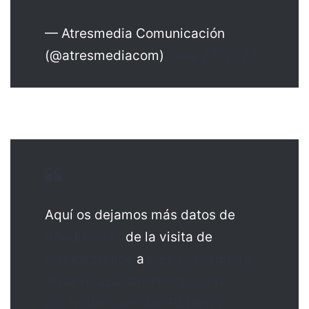
— Atresmedia Comunicación
(@atresmediacom)
June 29, 2023
Aquí os dejamos más datos de
#Audiencias
de la visita de
@NunezFeijoo
a
@El_Hormiguero
#QueVivaLaTele
#Audiencias
pic.twitter.com/4w7REEBhyV