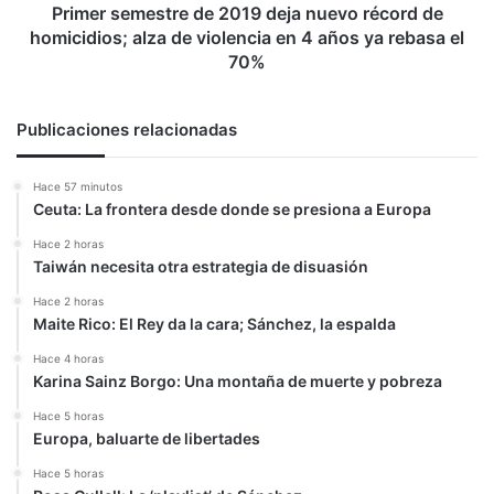
alza
Primer semestre de 2019 deja nuevo récord de
de
homicidios; alza de violencia en 4 años ya rebasa el
violencia
70%
en
4
años
Publicaciones relacionadas
ya
rebasa
Hace 57 minutos
el
Ceuta: La frontera desde donde se presiona a Europa
70%
Hace 2 horas
Taiwán necesita otra estrategia de disuasión
Hace 2 horas
Maite Rico: El Rey da la cara; Sánchez, la espalda
Hace 4 horas
Karina Sainz Borgo: Una montaña de muerte y pobreza
Hace 5 horas
Europa, baluarte de libertades
Hace 5 horas