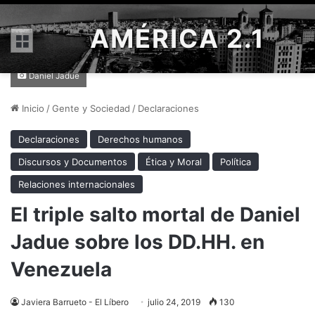
AMÉRICA 2.1
Menú
Daniel Jadue
Inicio
/
Gente y Sociedad
/
Declaraciones
Declaraciones
Derechos humanos
Discursos y Documentos
Ética y Moral
Política
Relaciones internacionales
El triple salto mortal de Daniel
Jadue sobre los DD.HH. en
Venezuela
Javiera Barrueto - El Líbero
julio 24, 2019
130