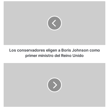
Los
conservadores
eligen
a
Boris
Johnson
como
primer
ministro
del
Los conservadores eligen a Boris Johnson como
Reino
primer ministro del Reino Unido
Unido
Primer
semestre
de
2019
deja
nuevo
récord
de
homicidios;