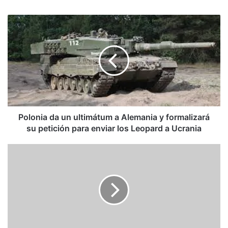
Polonia
da
un
ultimátum
a
Alemania
y
formalizará
su
petición
Polonia da un ultimátum a Alemania y formalizará
para
su petición para enviar los Leopard a Ucrania
enviar
los
Schamis:
Leopard
Totalitarismo,
a
familia
Ucrania
y
niñez