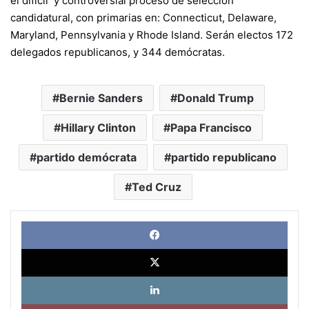
el difícil y controversial proceso de selección
candidatural, con primarias en: Connecticut, Delaware,
Maryland, Pennsylvania y Rhode Island. Serán electos 172
delegados republicanos, y 344 demócratas.
Bernie Sanders
Donald Trump
Hillary Clinton
Papa Francisco
partido demócrata
partido republicano
Ted Cruz
Face
X
Link
Pinte