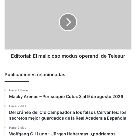
El
malicioso
modus
operandi
de
Telesur
Editorial: El malicioso modus operandi de Telesur
Publicaciones relacionadas
Hace 2 horas
Macky Arenas – Periscopio Cuba: 3 al 9 de agosto 2026
Hace 2 días
Del cráneo del Cid Campeador a los falsos Cervantes: los
secretos mejor guardados de la Real Academia Española
Hace 2 días
Wolfgang Gil Lugo – Jürgen Habermas: ¿podríamos