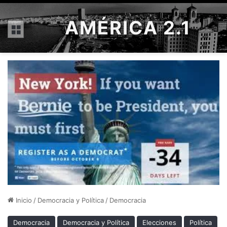
AMÉRICA 2.1
Menú
Inicio
/
Democracia y Política
/
Democracia
Democracia
Democracia y Política
Elecciones
Política