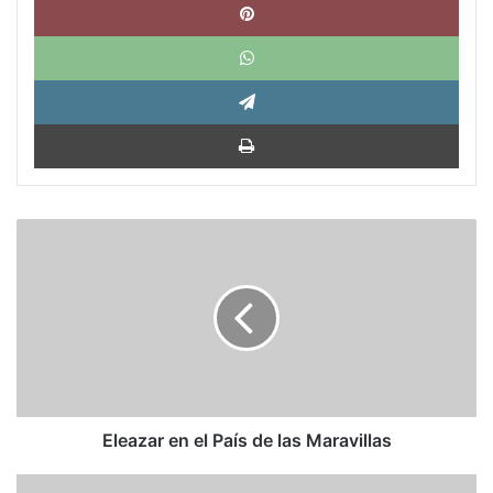
What
Tele
Impri
Eleazar
en
el
País
de
las
Maravillas
Eleazar en el País de las Maravillas
Editorial: