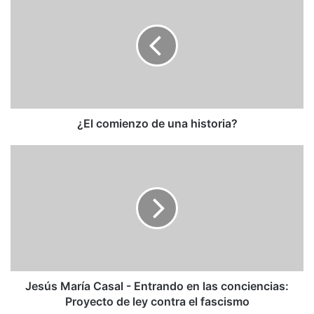
comienzo
de
una
historia?
¿El comienzo de una historia?
Jesús
María
Casal
-
Entrando
en
las
conciencias:
Proyecto
de
Jesús María Casal - Entrando en las conciencias:
ley
Proyecto de ley contra el fascismo
contra