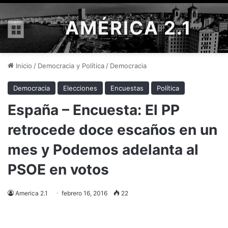
AMÉRICA 2.1
Menú
Inicio
/
Democracia y Política
/
Democracia
Democracia
Elecciones
Encuestas
Política
España – Encuesta: El PP
retrocede doce escaños en un
mes y Podemos adelanta al
PSOE en votos
America 2.1
febrero 16, 2016
22