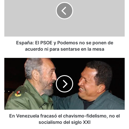
y
Podemos
no
se
ponen
de
acuerdo
España: El PSOE y Podemos no se ponen de
ni
acuerdo ni para sentarse en la mesa
para
sentarse
En
en
Venezuela
la
fracasó
mesa
el
chavismo-
fidelismo,
no
el
socialismo
del
En Venezuela fracasó el chavismo-fidelismo, no el
siglo
socialismo del siglo XXI
XXI