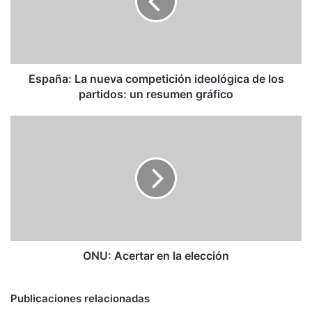
ideológica
de
los
partidos:
un
resumen
España: La nueva competición ideológica de los
gráfico
partidos: un resumen gráfico
ONU:
Acertar
en
la
elección
ONU: Acertar en la elección
Publicaciones relacionadas