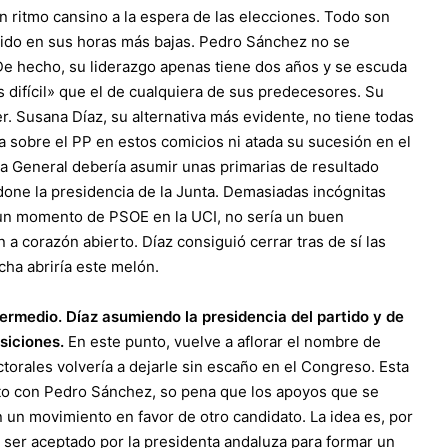
n ritmo cansino a la espera de las elecciones. Todo son
ido en sus horas más bajas. Pedro Sánchez no se
 De hecho, su liderazgo apenas tiene dos años y se escuda
difícil» que el de cualquiera de sus predecesores. Su
. Susana Díaz, su alternativa más evidente, no tiene todas
ia sobre el PP en estos comicios ni atada su sucesión en el
ía General debería asumir unas primarias de resultado
done la presidencia de la Junta. Demasiadas incógnitas
n un momento de PSOE en la UCI, no sería un buen
a corazón abierto. Díaz consiguió cerrar tras de sí las
cha abriría este melón.
ermedio. Díaz asumiendo la presidencia del partido y de
osiciones.
En este punto, vuelve a aflorar el nombre de
orales volvería a dejarle sin escaño en el Congreso. Esta
rto con Pedro Sánchez, so pena que los apoyos que se
en un movimiento en favor de otro candidato. La idea es, por
ser aceptado por la presidenta andaluza para formar un