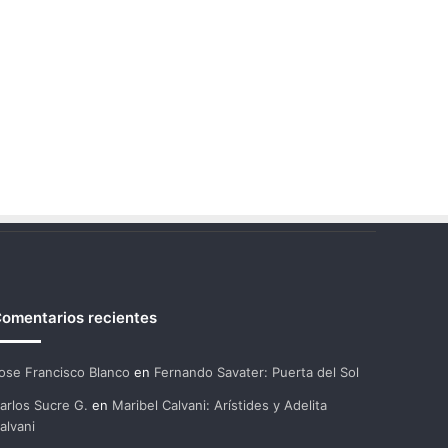
omentarios recientes
ose Francisco Blanco
en
Fernando Savater: Puerta del Sol
arlos Sucre G.
en
Maribel Calvani: Arístides y Adelita
alvani