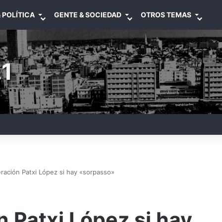
 POLÍTICA
GENTE & SOCIEDAD
OTROS TEMAS
1
ración Patxi López si hay «sorpasso»
 Patxi López si hay