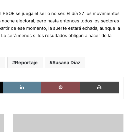
 PSOE se juega el ser o no ser. El día 27 los movimientos
a noche electoral, pero hasta entonces todos los sectores
partir de ese momento, la suerte estará echada, aunque la
Lo será menos si los resultados obligan a hacer de la
E
Reportaje
Susana Díaz
X
LinkedIn
Pinterest
Imprimi
Pactos,
partidos
e