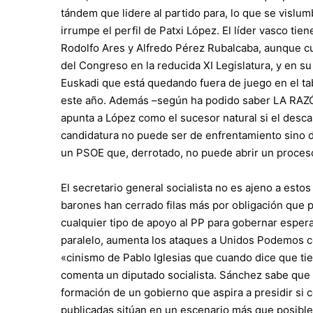
tándem que lidere al partido para, lo que se vislumb
irrumpe el perfil de Patxi López. El líder vasco tie
Rodolfo Ares y Alfredo Pérez Rubalcaba, aunque cu
del Congreso en la reducida XI Legislatura, y en su
Euskadi que está quedando fuera de juego en el ta
este año. Además –según ha podido saber LA RAZÓ
apunta a López como el sucesor natural si el desc
candidatura no puede ser de enfrentamiento sino d
un PSOE que, derrotado, no puede abrir un proceso
El secretario general socialista no es ajeno a esto
barones han cerrado filas más por obligación que 
cualquier tipo de apoyo al PP para gobernar espera
paralelo, aumenta los ataques a Unidos Podemos co
«cinismo de Pablo Iglesias que cuando dice que tie
comenta un diputado socialista. Sánchez sabe que 
formación de un gobierno que aspira a presidir si 
publicadas sitúan en un escenario más que posible