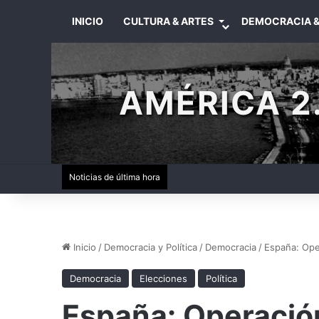
INICIO
CULTURA & ARTES
DEMOCRACIA &
AMÉRICA 2.
Noticias de última hora
Inicio
/
Democracia y Política
/
Democracia
/
España: Ope
Democracia
Elecciones
Política
España: Operación