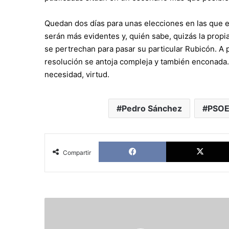
Quedan dos días para unas elecciones en las que el
serán más evidentes y, quién sabe, quizás la propi
se pertrechan para pasar su particular Rubicón. A 
resolución se antoja compleja y también enconada. 
necesidad, virtud.
Pedro Sánchez
PSO
Facebook
Compartir
El
régimen
de