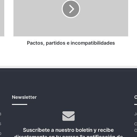
incompatibilidades
Pactos, partidos e incompatibilidades
Newsletter
C
J
3
C
5
Suscríbete a nuestro boletín y recibe
C
0