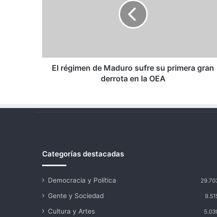
Maduro
sufre
su
primera
gran
derrota
en
El régimen de Maduro sufre su primera gran
la
derrota en la OEA
OEA
Categorías destacadas
Democracia y Política
29.70
Gente y Sociedad
9.51
Cultura y Artes
5.03