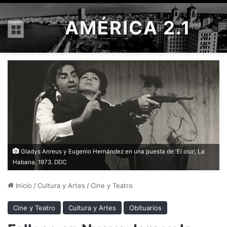
AMÉRICA 2.1
Menú
Gladys Anreus y Eugenio Hernández en una puesta de 'El oso', La
Habana, 1973. DDC
Inicio
/
Cultura y Artes
/
Cine y Teatro
Cine y Teatro
Cultura y Artes
Obituarios