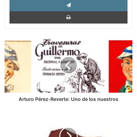
Impri
Arturo
Pérez-
Reverte:
Uno
de
los
nuestros
Arturo Pérez-Reverte: Uno de los nuestros
Ana
Cristina
Vélez:
Este