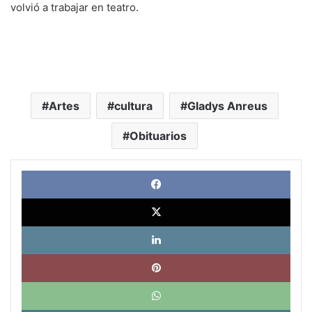
volvió a trabajar en teatro.
Artes
cultura
Gladys Anreus
Obituarios
Face
X
Link
Pinte
What
Tele