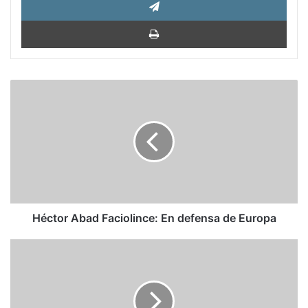
Impri
Héctor
Abad
Faciolince:
En
defensa
de
Europa
Héctor Abad Faciolince: En defensa de Europa
Esta
es
la
respuesta
de