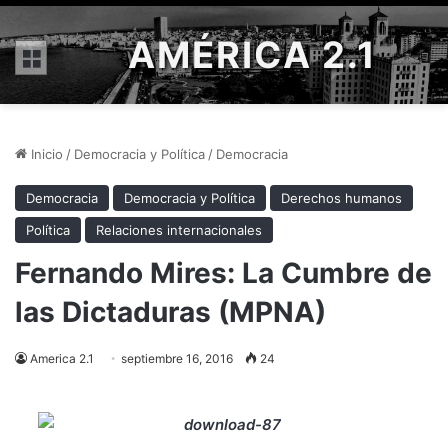
AMÉRICA 2.1
Menú
Inicio
/
Democracia y Política
/
Democracia
Democracia
Democracia y Política
Derechos humanos
Política
Relaciones internacionales
Fernando Mires: La Cumbre de
las Dictaduras (MPNA)
America 2.1
septiembre 16, 2016
24