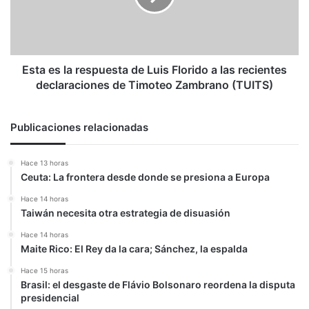
Luis
Florido
a
las
recientes
Esta es la respuesta de Luis Florido a las recientes
declaraciones
declaraciones de Timoteo Zambrano (TUITS)
de
Timoteo
Zambrano
Publicaciones relacionadas
(TUITS)
Hace 13 horas
Ceuta: La frontera desde donde se presiona a Europa
Hace 14 horas
Taiwán necesita otra estrategia de disuasión
Hace 14 horas
Maite Rico: El Rey da la cara; Sánchez, la espalda
Hace 15 horas
Brasil: el desgaste de Flávio Bolsonaro reordena la disputa
presidencial