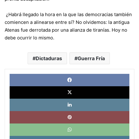
¿Habrá llegado la hora en la que las democracias también
comiencen a alinearse entre sí? No olvidemos: la antigua
Atenas fue derrotada por una alianza de tiranías. Hoy no
debe ocurrir lo mismo.
Dictaduras
Guerra Fría
Face
X
Link
Pinte
What
Tele