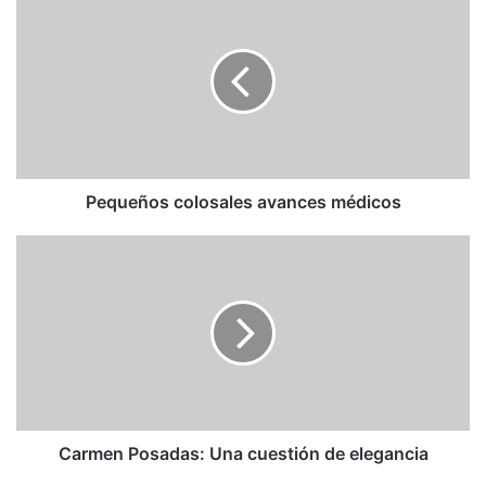
colosales
avances
médicos
Pequeños colosales avances médicos
Carmen
Posadas:
Una
cuestión
de
elegancia
Carmen Posadas: Una cuestión de elegancia