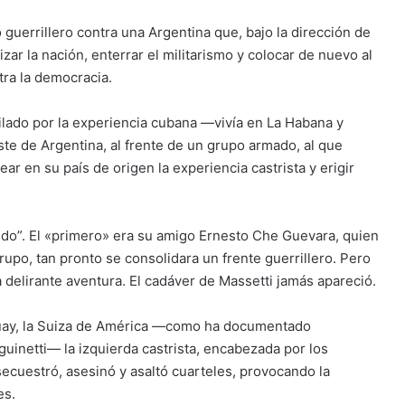
guerrillero contra una Argentina que, bajo la dirección de
izar la nación, enterrar el militarismo y colocar de nuevo al
ntra la democracia.
ilado por la experiencia cubana —vivía en La Habana y
este de Argentina, al frente de un grupo armado, al que
rear en su país de origen la experiencia castrista y erigir
o”. El «primero» era su amigo Ernesto Che Guevara, quien
grupo, tan pronto se consolidara un frente guerrillero. Pero
a delirante aventura. El cadáver de Massetti jamás apareció.
guay, la Suiza de América —como ha documentado
uinetti— la izquierda castrista, encabezada por los
ecuestró, asesinó y asaltó cuarteles, provocando la
es.