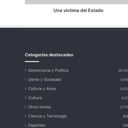
Una víctima del Estado
Categorías destacadas
Democracia y Política
29.70
Gente y Sociedad
9.51
Cultura y Artes
5.03
Cultura
3.21
Otros temas
2.77
Ciencia y Tecnología
80
Deportes
59