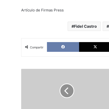
Artículo de Firmas Press
Fidel Castro
Facebook
Compartir
Una
víctima
del
Estado