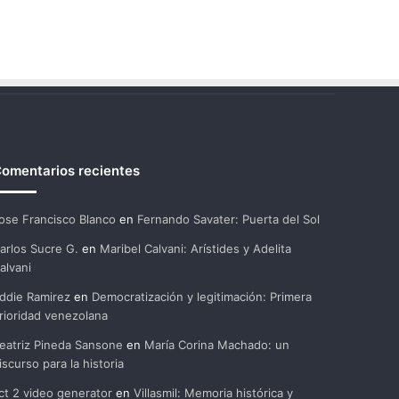
omentarios recientes
ose Francisco Blanco
en
Fernando Savater: Puerta del Sol
arlos Sucre G.
en
Maribel Calvani: Arístides y Adelita
alvani
ddie Ramirez
en
Democratización y legitimación: Primera
rioridad venezolana
eatriz Pineda Sansone
en
María Corina Machado: un
iscurso para la historia
ct 2 video generator
en
Villasmil: Memoria histórica y