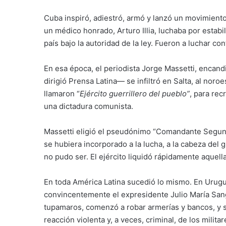
Cuba inspiró, adiestró, armó y lanzó un movimiento 
un médico honrado, Arturo Illia, luchaba por estabil
país bajo la autoridad de la ley. Fueron a luchar co
En esa época, el periodista Jorge Massetti, encand
dirigió Prensa Latina— se infiltró en Salta, al noro
llamaron “
Ejército guerrillero del pueblo”
, para rec
una dictadura comunista.
Massetti eligió el pseudónimo “Comandante Segund
se hubiera incorporado a la lucha, a la cabeza del 
no pudo ser. El ejército liquidó rápidamente aquell
En toda América Latina sucedió lo mismo. En Uru
convincentemente el expresidente Julio María Sang
tupamaros, comenzó a robar armerías y bancos, y s
reacción violenta y, a veces, criminal, de los militar