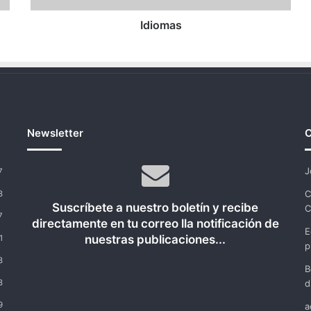
Idiomas
Newsletter
C
J
7
C
8
Suscríbete a nuestro boletín y recibe
C
7
directamente en tu correo lla notificación de
E
nuestras publicaciones...
1
p
8
B
8
d
9
a