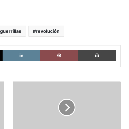
guerrillas
revolución
X
LinkedIn
Pinterest
Imprimi
Idiomas