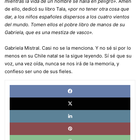
mientras la vida de un hombre se halla en peligro»
. Amén
de ello, dedicó su libro Tala, «
por no tener otra cosa que
dar, a los niños españoles dispersos a los cuatro vientos
del mundo. Tomen ellos el pobre libro de manos de su
Gabriela, que es una mestiza de vasco».
Gabriela Mistral. Casi no se la menciona. Y no sé si por lo
menos en su Chile natal se la sigue leyendo. Sí sé que su
voz, una vez oída, nunca se nos irá de la memoria, y
confieso ser uno de sus fieles.
Face
X
Link
Pinte
What