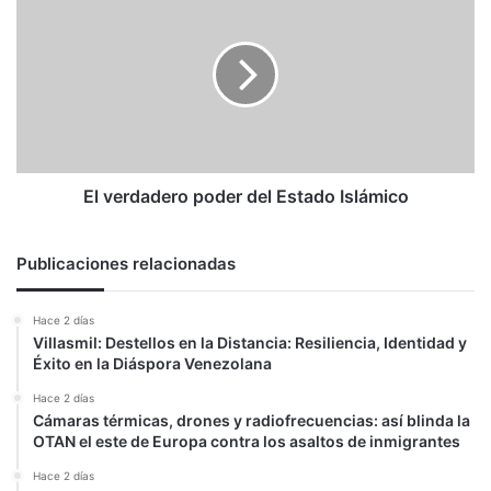
viene".
verdadero
poder
del
Estado
Islámico
El verdadero poder del Estado Islámico
Publicaciones relacionadas
Hace 2 días
Villasmil: Destellos en la Distancia: Resiliencia, Identidad y
Éxito en la Diáspora Venezolana
Hace 2 días
Cámaras térmicas, drones y radiofrecuencias: así blinda la
OTAN el este de Europa contra los asaltos de inmigrantes
Hace 2 días