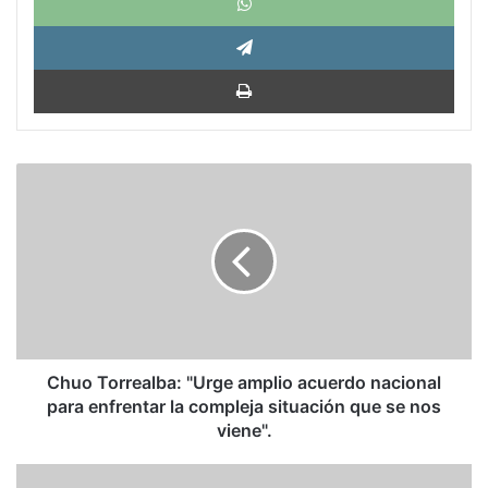
Tele
Impri
Chuo
Torrealba:
"Urge
amplio
acuerdo
nacional
para
enfrentar
la
compleja
Chuo Torrealba: "Urge amplio acuerdo nacional
situación
para enfrentar la compleja situación que se nos
que
viene".
se
nos
El