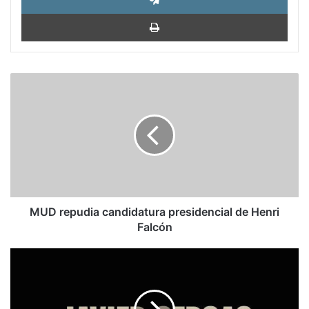
Impri
MUD
repudia
candidatura
presidencial
de
Henri
Falcón
MUD repudia candidatura presidencial de Henri
Falcón
Gustavo
Tarre
Briceño:
Anatomía