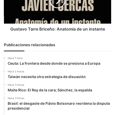
de
un
instante
Gustavo Tarre Briceño: Anatomía de un instante
Publicaciones relacionadas
Hace 1 hora
Ceuta: La frontera desde donde se presiona a Europa
Hace 2 horas
Taiwán necesita otra estrategia de disuasión
Hace 3 horas
Maite Rico: El Rey da la cara; Sánchez, la espalda
Hace 3 horas
Brasil: el desgaste de Flávio Bolsonaro reordena la disputa
presidencial