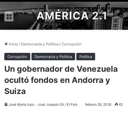
AMÉRICA 2.1
Menú
Inicio
/
Democracia y Política
/
Corrupción
Corrupción
Democracia y Política
Política
Un gobernador de Venezuela
ocultó fondos en Andorra y
Suiza
José María Irujo - José Joaquín Gil / El País
febrero 28, 2018
62