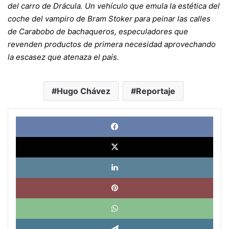
del carro de Drácula. Un vehículo que emula la estética del
coche del vampiro de Bram Stoker para peinar las calles
de Carabobo de bachaqueros, especuladores que
revenden productos de primera necesidad aprovechando
la escasez que atenaza el país.
Hugo Chávez
Reportaje
Face
X
Link
Pinte
What
Tele