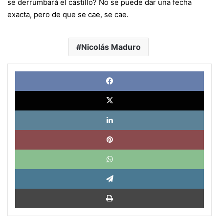
se derrumbará el castillo? No se puede dar una fecha
exacta, pero de que se cae, se cae.
Nicolás Maduro
Face
X
Link
Pinte
What
Tele
Impri