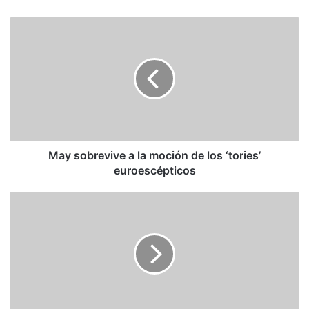
May
sobrevive
a
la
moción
de
los
‘tories’
euroescépticos
May sobrevive a la moción de los ‘tories’
euroescépticos
Tiempo
de
protesta