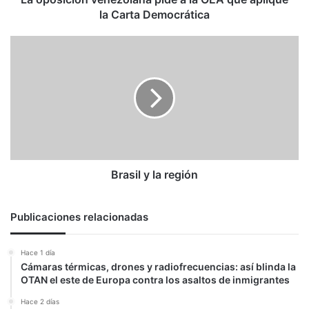
Carta
la Carta Democrática
Democrática
Brasil
y
la
región
Brasil y la región
Publicaciones relacionadas
Hace 1 día
Cámaras térmicas, drones y radiofrecuencias: así blinda la
OTAN el este de Europa contra los asaltos de inmigrantes
Hace 2 días