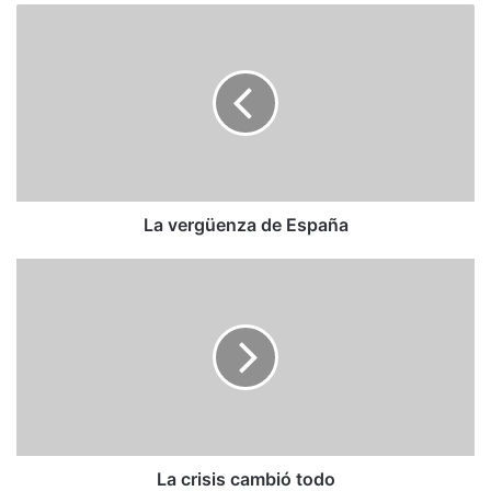
La
vergüenza
de
España
La vergüenza de España
La
crisis
cambió
todo
La crisis cambió todo