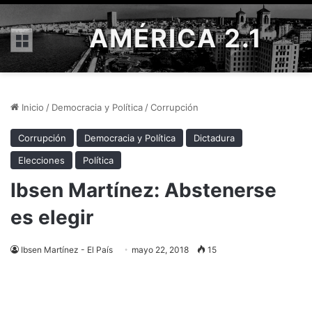
AMÉRICA 2.1
Menú
Inicio
/
Democracia y Política
/
Corrupción
Corrupción
Democracia y Política
Dictadura
Elecciones
Política
Ibsen Martínez: Abstenerse
es elegir
Ibsen Martínez - El País
mayo 22, 2018
15