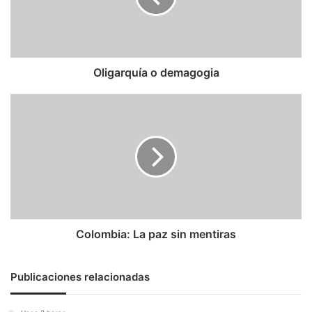
Oligarquía o demagogia
Colombia:
La
paz
sin
mentiras
Colombia: La paz sin mentiras
Publicaciones relacionadas