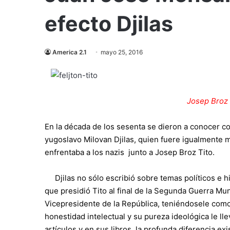
efecto Djilas
America 2.1
mayo 25, 2016
Josep Broz 
En la década de los sesenta se dieron a conocer con 
yugoslavo Milovan Djilas, quien fuere igualmente 
enfrentaba a los nazis junto a Josep Broz Tito.
Djilas no sólo escribió sobre temas políticos e h
que presidió Tito al final de la Segunda Guerra Mu
Vicepresidente de la República, teniéndosele como 
honestidad intelectual y su pureza ideológica le lle
artículos y en sus libros, la profunda diferencia exi