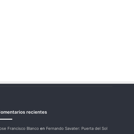
omentarios recientes
ose Francisco Blanco
en
Fernando Savater: Puerta del Sol