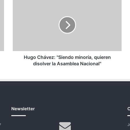
Hugo
Chávez:
"Siendo
minoría,
quieren
disolver
la
Asamblea
Nacional"
Hugo Chávez: "Siendo minoría, quieren
disolver la Asamblea Nacional"
Newsletter
C
J
7