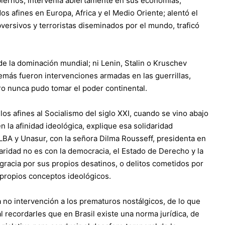
iernos, intervenía abiertamente en sus economías,
os afines en Europa, Africa y el Medio Oriente; alentó el
ersivos y terroristas diseminados por el mundo, traficó
de la dominación mundial; ni Lenin, Stalin o Kruschev
demás fueron intervenciones armadas en las guerrillas,
ro nunca pudo tomar el poder continental.
s afines al Socialismo del siglo XXI, cuando se vino abajo
n la afinidad ideológica, explique esa solidaridad
BA y Unasur, con la señora Dilma Rousseff, presidenta en
daridad no es con la democracia, el Estado de Derecho y la
gracia por sus propios desatinos, o delitos cometidos por
 propios conceptos ideológicos.
 no intervención a los prematuros nostálgicos, de lo que
l recordarles que en Brasil existe una norma jurídica, de