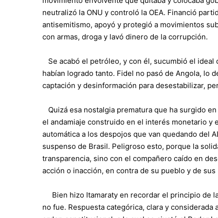
movimiento envolvente que quitaba y colocaba gob
neutralizó la ONU y controló la OEA. Financió partid
antisemitismo, apoyó y protegió a movimientos subv
con armas, droga y lavó dinero de la corrupción.
Se acabó el petróleo, y con él, sucumbió el ideal 
habían logrado tanto. Fidel no pasó de Angola, lo 
captación y desinformación para desestabilizar, pe
Quizá esa nostalgia prematura que ha surgido en lo
el andamiaje construido en el interés monetario y e
automática a los despojos que van quedando del AL
suspenso de Brasil. Peligroso esto, porque la soli
transparencia, sino con el compañero caído en des
acción o inacción, en contra de su pueblo y de sus
Bien hizo Itamaraty en recordar el principio de la
no fue. Respuesta categórica, clara y considerada a