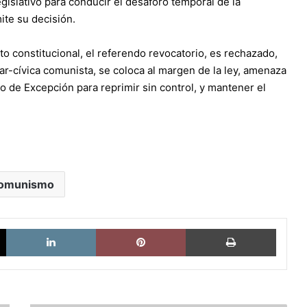
egislativo para conducir el desaforo temporal de la
ite su decisión.
 constitucional, el referendo revocatorio, es rechazado,
ar-cívica comunista, se coloca al margen de la ley, amenaza
o de Excepción para reprimir sin control, y mantener el
omunismo
X
LinkedIn
Pinterest
Imprimi