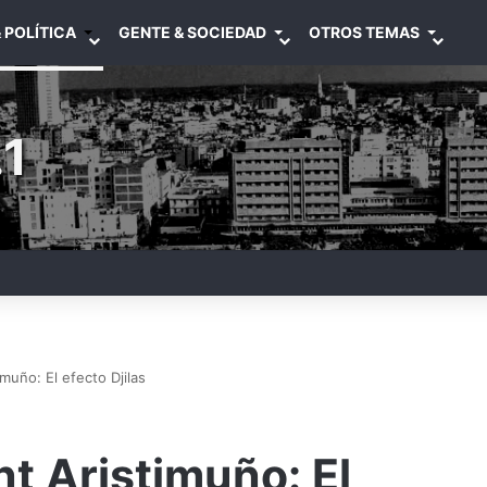
 POLÍTICA
GENTE & SOCIEDAD
OTROS TEMAS
1
uño: El efecto Djilas
t Aristimuño: El