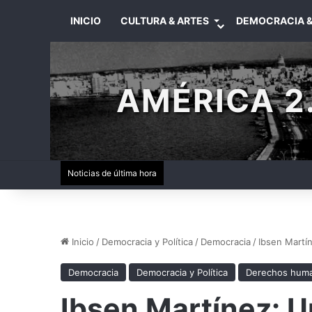
INICIO
CULTURA & ARTES
DEMOCRACIA &
AMÉRICA 2.
Noticias de última hora
Inicio
/
Democracia y Política
/
Democracia
/
Ibsen Martí
Democracia
Democracia y Política
Derechos hum
Ibsen Martínez: 