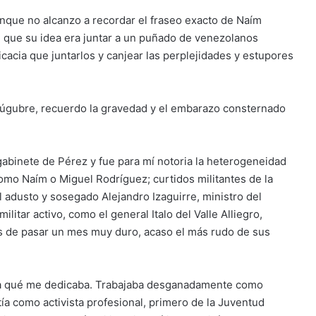
unque no alcanzo a recordar el fraseo exacto de Naím
e que su idea era juntar a un puñado de venezolanos
icacia que juntarlos y canjear las perplejidades y estupores
lúgubre, recuerdo la gravedad y el embarazo consternado
abinete de Pérez y fue para mí notoria la heterogeneidad
omo Naím o Miguel Rodríguez; curtidos militantes de la
l adusto y sosegado Alejandro Izaguirre, ministro del
 militar activo, como el general Italo del Valle Alliegro,
os de pasar un mes muy duro, acaso el más rudo de sus
r a qué me dedicaba. Trabajaba desganadamente como
ía como activista profesional, primero de la Juventud