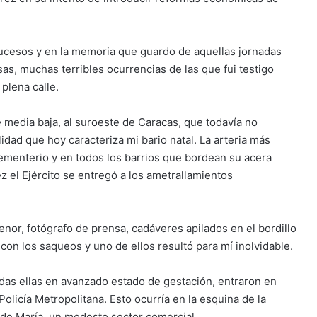
 sucesos y en la memoria que guardo de aquellas jornadas
as, muchas terribles ocurrencias de las que fui testigo
plena calle.
e media baja, al suroeste de Caracas, que todavía no
dad que hoy caracteriza mi bario natal. La arteria más
Cementerio y en todos los barrios que bordean su acera
 el Ejército se entregó a los ametrallamientos
nor, fotógrafo de prensa, cadáveres apilados en el bordillo
 con los saqueos y uno de ellos resultó para mí inolvidable.
odas ellas en avanzado estado de gestación, entraron en
Policía Metropolitana. Esto ocurría en la esquina de la
 de María, un modesto sector comercial.