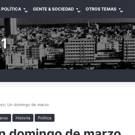
 POLÍTICA
GENTE & SOCIEDAD
OTROS TEMAS
1
nez: Un domingo de marzo
anos
Historia
Política
Un domingo de marzo