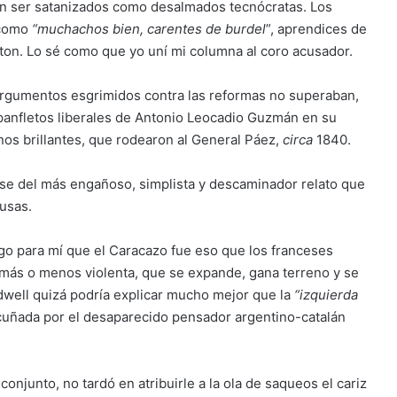
n ser satanizados como desalmados tecnócratas. Los
 como
“muchachos bien, carentes de burdel
”, aprendices de
ton. Lo sé como que yo uní mi columna al coro acusador.
 argumentos esgrimidos contra las reformas no superaban,
s panfletos liberales de Antonio Leocadio Guzmán en su
nos brillantes, que rodearon al General Páez,
circa
1840.
se del más engañoso, simplista y descaminador relato que
ausas.
go para mí que el Caracazo fue eso que los franceses
, más o menos violenta, que se expande, gana terreno y se
dwell quizá podría explicar mucho mejor que la
“izquierda
cuñada por el desaparecido pensador argentino-catalán
conjunto, no tardó en atribuirle a la ola de saqueos el cariz