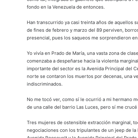
fondo en la Venezuela de entonces.
Han transcurrido ya casi treinta años de aquellos
de fines de febrero y marzo del 89 perviven, borros
presencial, pues los saqueos me sorprendieron en 
Yo vivía en Prado de María, una vasta zona de clas
comenzaba a despeñarse hacia la violenta marginali
importante del sector es la Avenida Principal del 
norte se contaron los muertos por decenas, una vez
indiscriminados.
No me tocó ver, como sí le ocurrió a mi hermano me
de una calle del barrio Las Luces, pero sí me crucé
Tres mujeres de ostensible extracción marginal, t
negociaciones con los tripulantes de un jeep de la 
Avenida Roosevelt y la Avenida Principal del Prado