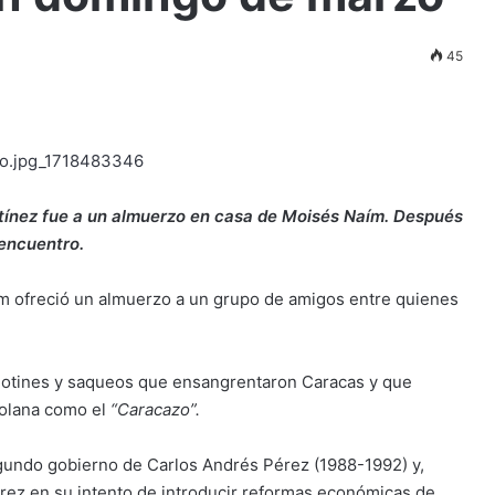
45
ínez fue a un almuerzo en casa de Moisés Naím. Después
 encuentro.
m ofreció un almuerzo a un grupo de amigos entre quienes
motines y saqueos que ensangrentaron Caracas y que
zolana como el
“Caracazo”.
egundo gobierno de Carlos Andrés Pérez (1988-1992) y,
rez en su intento de introducir reformas económicas de