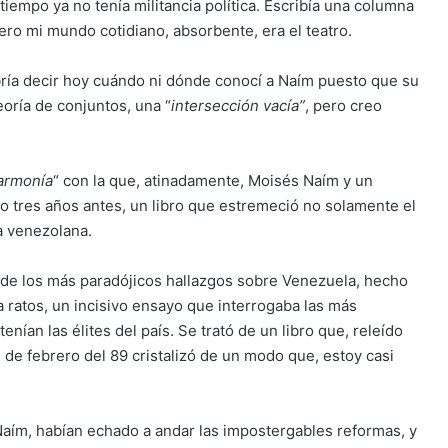
iempo ya no tenía militancia política. Escribía una columna
ero mi mundo cotidiano, absorbente, era el teatro.
ría decir hoy cuándo ni dónde conocí a Naím puesto que su
eoría de conjuntos, una “
intersección vacía”
, pero creo
 armonía
“ con la que, atinadamente, Moisés Naím y un
o tres años antes, un libro que estremeció no solamente el
a venezolana.
de los más paradójicos hallazgos sobre Venezuela, hecho
 a ratos, un incisivo ensayo que interrogaba las más
an las élites del país. Se trató de un libro que, releído
s de febrero del 89 cristalizó de un modo que, estoy casi
aím, habían echado a andar las impostergables reformas, y