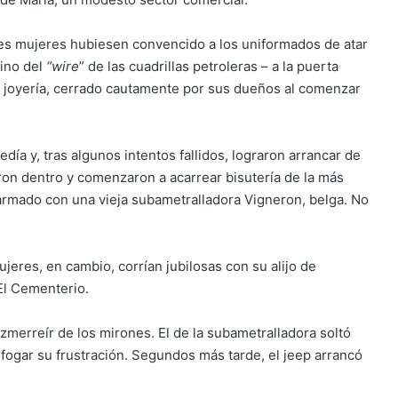
res mujeres hubiesen convencido a los uniformados de atar
ino del
“wire
” de las cuadrillas petroleras – a la puerta
de joyería, cerrado cautamente por sus dueños al comenzar
día y, tras algunos intentos fallidos, lograron arrancar de
aron dentro y comenzaron a acarrear bisutería de la más
s armado con una vieja subametralladora Vigneron, belga. No
jeres, en cambio, corrían jubilosas con su alijo de
El Cementerio.
azmerreír de los mirones. El de la subametralladora soltó
sfogar su frustración. Segundos más tarde, el jeep arrancó