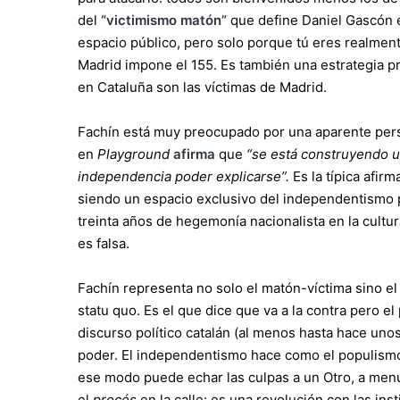
del
“victimismo matón”
que define Daniel Gascón
espacio público, pero solo porque tú eres realmen
Madrid impone el 155. Es también una estrategia p
en Cataluña son las víctimas de Madrid.
Fachín está muy preocupado por una aparente pers
en
Playground
afirma
que
“se está construyendo u
independencia poder explicarse”.
Es la típica afirm
siendo un espacio exclusivo del independentismo p
treinta años de hegemonía nacionalista en la cultu
es falsa.
Fachín representa no solo el matón-víctima sino el
statu quo. Es el que dice que va a la contra pero e
discurso político catalán (al menos hasta hace unos
poder. El independentismo hace como el populismo
ese modo puede echar las culpas a un Otro, a menud
el
procés
en la calle: es una revolución con las inst