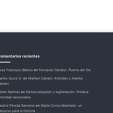
omentarios recientes
ose Francisco Blanco
en
Fernando Savater: Puerta del Sol
arlos Sucre G.
en
Maribel Calvani: Arístides y Adelita
alvani
ddie Ramirez
en
Democratización y legitimación: Primera
rioridad venezolana
eatriz Pineda Sansone
en
María Corina Machado: un
iscurso para la historia