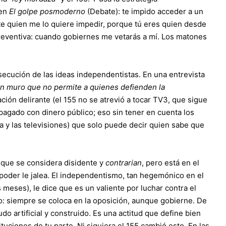
 en
El golpe posmoderno
(Debate): te impido acceder a un
te quien me lo quiere impedir, porque tú eres quien desde
reventiva: cuando gobiernes me vetarás a mí. Los matones
ecución de las ideas independentistas. En una entrevista
n muro que no permite a quienes defienden la
ación delirante (el 155 no se atrevió a tocar TV3, que sigue
agado con dinero público; eso sin tener en cuenta los
ra y las televisiones) que solo puede decir quien sabe que
 que se considera disidente y
contrarian
, pero está en el
l poder le jalea. El independentismo, tan hegemónico en el
 meses), le dice que es un valiente por luchar contra el
: siempre se coloca en la oposición, aunque gobierne. De
o artificial y construido. Es una actitud que define bien
ituciones de tu parte. Ni siquiera el 155 cambió esto. En las