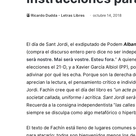
Ricardo Dudda - Letras Libres
octubre 14, 2018
El día de Sant Jordi, el exdiputado de Podem
Alban
(compra el discurso entero pero dice no ser indepe
serà nostre. Mai serà vostre. Esteu fora
.
”
A quiene
elecciones el 21-D, y a Xavier García Albiol (PP), po
adivinar por qué les echa. Porque son la derecha de
aprecian la lectura, el pensamiento crítico e individ
Jordi. Fachín cree que el día del libro es
“un acte p
societat callada, uniforme i acrítica. Sant Jordi ser
Recuerda a la consigna independentista “
las calle
siempre se disculpa como algo metafórico o hiperb
El texto de Fachín está lleno de lugares comunes so
para atacarlo: todos son bienvenidos menos los de