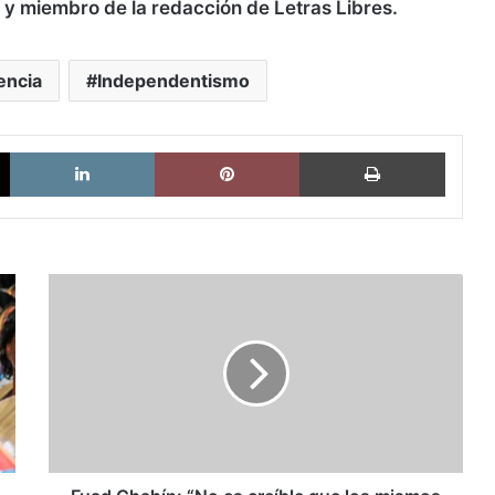
 y miembro de la redacción de Letras Libres.
encia
Independentismo
X
LinkedIn
Pinterest
Imprimi
Fuad
Chahín:
“No
es
creíble
que
los
mismos
partidos
y