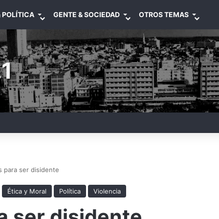
 POLÍTICA
GENTE & SOCIEDAD
OTROS TEMAS
1
s para ser disidente
Ética y Moral
Política
Violencia
a ser disidente