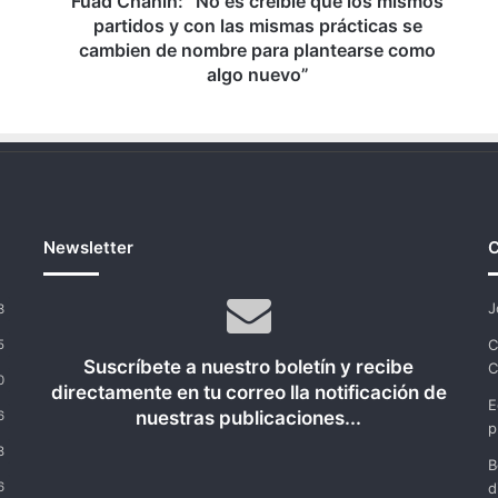
Fuad Chahín: “No es creíble que los mismos
con
partidos y con las mismas prácticas se
las
cambien de nombre para plantearse como
mismas
algo nuevo”
prácticas
se
cambien
de
nombre
para
plantearse
Newsletter
C
como
algo
nuevo”
J
3
C
5
Suscríbete a nuestro boletín y recibe
C
0
directamente en tu correo lla notificación de
E
nuestras publicaciones...
6
p
8
B
6
d