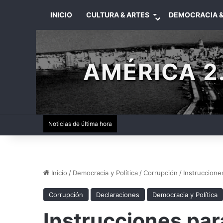
INICIO
CULTURA & ARTES
DEMOCRACIA &
AMÉRICA 2.
Noticias de última hora
Inicio
/
Democracia y Política
/
Corrupción
/
Instruccione
Corrupción
Declaraciones
Democracia y Política
Instrucciones par