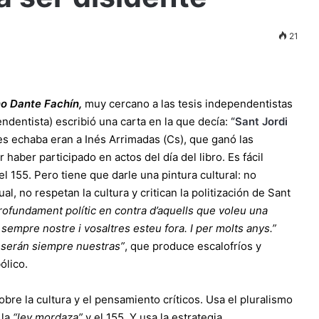
21
o Dante Fachín,
muy cercano a las tesis independentistas
ndentista) escribió una carta en la que decía:
“
Sant Jordi
s echaba eran a Inés Arrimadas (Cs), que ganó las
r haber participado en actos del día del libro. Es fácil
l 155. Pero tiene que darle una pintura cultural: no
ual, no respetan la cultura y critican la politización de Sant
rofundament polític en contra d’aquells que voleu una
à sempre nostre i vosaltres esteu fora. I per molts anys.”
s serán siempre nuestras”
, que produce escalofríos y
ólico.
bre la cultura y el pensamiento críticos. Usa el pluralismo
 la
“ley mordaza”
y el 155. Y usa la estrategia