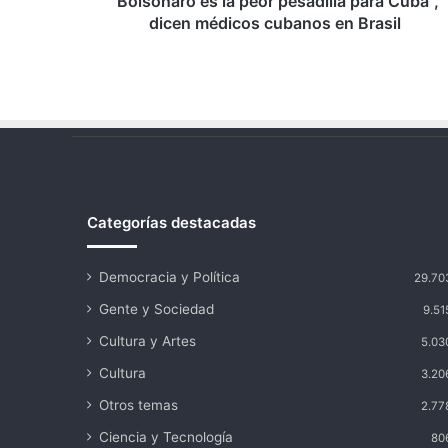
“Bolsonaro es la peor pesadilla para Cuba”,
en
dicen médicos cubanos en Brasil
Brasil
Categorías destacadas
Democracia y Política
29.70
Gente y Sociedad
9.51
Cultura y Artes
5.03
Cultura
3.20
Otros temas
2.77
Ciencia y Tecnología
80