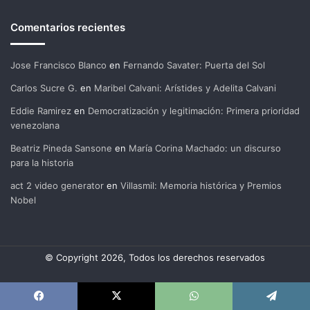
Comentarios recientes
Jose Francisco Blanco
en
Fernando Savater: Puerta del Sol
Carlos Sucre G.
en
Maribel Calvani: Arístides y Adelita Calvani
Eddie Ramirez
en
Democratización y legitimación: Primera prioridad
venezolana
Beatriz Pineda Sansone
en
María Corina Machado: un discurso
para la historia
act 2 video generator
en
Villasmil: Memoria histórica y Premios
Nobel
© Copyright 2026, Todos los derechos reservados
Facebook
X
WhatsApp
Telegram