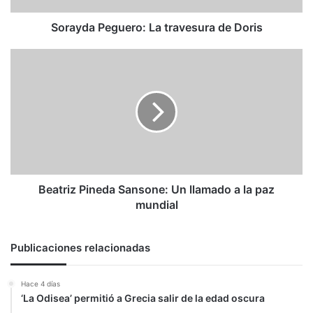
Sorayda Peguero: La travesura de Doris
Beatriz
Pineda
Sansone:
Un
llamado
a
la
paz
mundial
Beatriz Pineda Sansone: Un llamado a la paz
mundial
Publicaciones relacionadas
Hace 4 días
‘La Odisea’ permitió a Grecia salir de la edad oscura