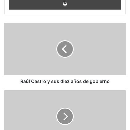
Raúl
Castro
y
sus
diez
años
de
gobierno
Raúl Castro y sus diez años de gobierno
Andrés
Pastrana
denuncia
recorte
de
derechos
y