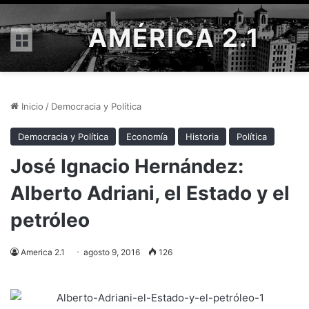
AMÉRICA 2.1
Menú
Inicio
/
Democracia y Política
Democracia y Política
Economía
Historia
Política
José Ignacio Hernández:
Alberto Adriani, el Estado y el
petróleo
America 2.1
agosto 9, 2016
126