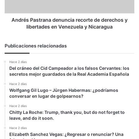
libertades
en
Venezuela
Andrés Pastrana denuncia recorte de derechos y
y
libertades en Venezuela y Nicaragua
Nicaragua
Publicaciones relacionadas
Hace 2 días
Del cráneo del Cid Campeador a los falsos Cervantes: los
secretos mejor guardados de la Real Academia Española
Hace 2 días
Wolfgang Gil Lugo – Jürgen Habermas: ¿podríamos
conversar en lugar de golpearnos?
Hace 2 días
Chitty La Roche: Trump, thank you, but do not forget to
leave, and do it soon.
Hace 2 días
Elizabeth Sanchez Vegas: ¿Regresar o renunciar? Una