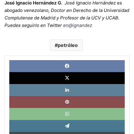
José Ignacio Hernández G.
José Ignacio Hernández es
abogado venezolano, Doctor en Derecho de la Universidad
Complutense de Madrid y Profesor de la UCV y UCAB.
Puedes seguirlo en Twitter
en
@ignandez
petróleo
Face
X
Link
Pinte
What
Tele
Impri